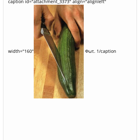
caption id="attachment_3373" align="alignleft"
width="160"
Φωτ. 1/caption