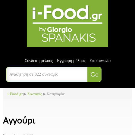
Σύνδεση μέλους
Εγγραφή μέλους
Επικοινωνία
i-Food.gr
▶
Συνταγές
▶ Κατηγορία:
Αγγούρι