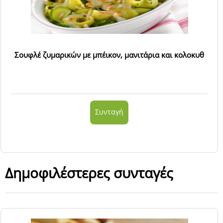
Σουφλέ ζυμαρικών με μπέικον, μανιτάρια και κολοκυθ
Συνταγή
Δημοφιλέστερες συνταγές