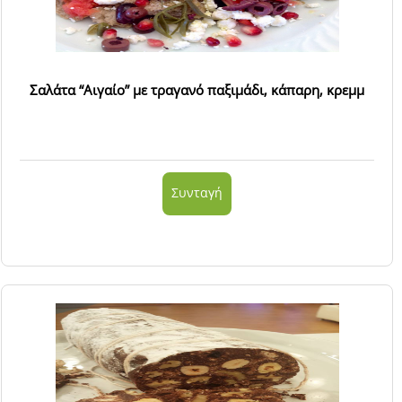
Σαλάτα “Αιγαίο” με τραγανό παξιμάδι, κάπαρη, κρεμμ
Συνταγή