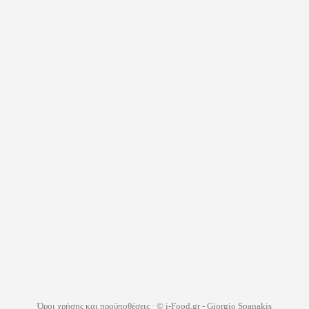
Όροι χρήσης και προϋποθέσεις
· © i-Food.gr - Giorgio Spanakis