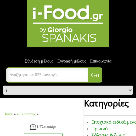
Σύνδεση μέλους
Εγγραφή μέλους
Επικοινωνία
Κατηγορίες
Home
▸
i-Γλωσσάρι
▸
Εποχιακά ειδικά μεν
i-Γλωσσάρι
Πρωινό
Σάλτσες & ζωμοί