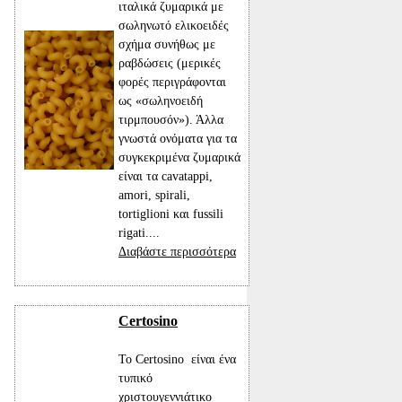
ιταλικά ζυμαρικά με
σωληνωτό ελικοειδές
σχήμα συνήθως με
ραβδώσεις (μερικές
φορές περιγράφονται
ως «σωληνοειδή
τιρμπουσόν»). Άλλα
γνωστά ονόματα για τα
συγκεκριμένα ζυμαρικά
είναι τα cavatappi,
amori, spirali,
tortiglioni και fussili
rigati....
Διαβάστε περισσότερα
Certosino
Το Certosino είναι ένα
τυπικό
χριστουγεννιάτικο