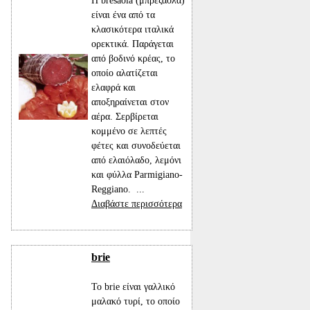
Η bresaola (μπρεζάολα)
είναι ένα από τα
κλασικότερα ιταλικά
ορεκτικά. Παράγεται
από βοδινό κρέας, το
οποίο αλατίζεται
ελαφρά και
αποξηραίνεται στον
αέρα. Σερβίρεται
κομμένο σε λεπτές
φέτες και συνοδεύεται
από ελαιόλαδο, λεμόνι
και φύλλα Parmigiano-
Reggiano. ...
Διαβάστε περισσότερα
brie
Το brie είναι γαλλικό
μαλακό τυρί, το οποίο