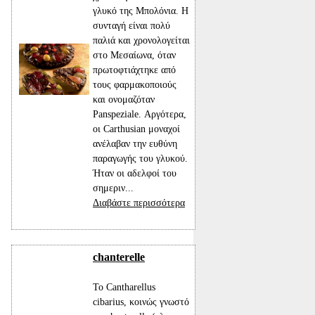
γλυκό της Μπολόνια. Η
συνταγή είναι πολύ
παλιά και χρονολογείται
στο Μεσαίωνα, όταν
πρωτοφτιάχτηκε από
τους φαρμακοποιούς
και ονομαζόταν
Panspeziale. Αργότερα,
οι Carthusian μοναχοί
ανέλαβαν την ευθύνη
παραγωγής του γλυκού.
Ήταν οι αδελφοί του
σημεριν...
Διαβάστε περισσότερα
chanterelle
Το Cantharellus
cibarius, κοινώς γνωστό