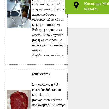
Κατάστημα Medi
κάθε είδους ανάμειξη.
Μαρούσι
Χρησιμοποιείται για να
παρασκευάσουμε
διαφόρων ειδών ζύμες,
κέικ, μπισκότα κ.λπ.
Επίσης, μπορούμε να
λιώσουμε τα λαχανικά
μας ή να χτυπήσουμε
αλοιφές και να κάνουμε
ανάμειξ...
Διαβάστε περισσότερα
(entrecôte)
Στα γαλλικά, η λέξη
entrecôte δηλώνει το
κομμάτι του
μοσχαρίσιου κρέατος
που ονομάζουμε κόντρα