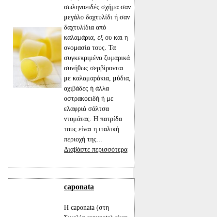
σωληνοειδές σχήμα σαν
μεγάλο δαχτυλίδι ή σαν
δαχτυλίδια από
καλαμάρια, εξ ου και η
ονομασία τους. Τα
συγκεκριμένα ζυμαρικά
συνήθως σερβίρονται
με καλαμαράκια, μύδια,
αχιβάδες ή άλλα
οστρακοειδή ή με
ελαφριά σάλτσα
ντομάτας. Η πατρίδα
τους είναι η ιταλική
περιοχή της...
Διαβάστε περισσότερα
caponata
Η caponata (στη