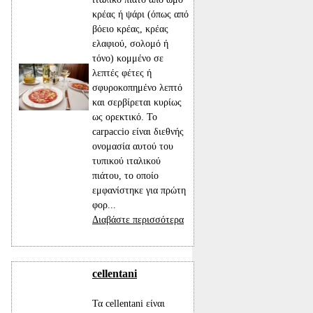
κρέας ή ψάρι (όπως από
βόειο κρέας, κρέας
ελαφιού, σολομό ή
τόνο) κομμένο σε
λεπτές φέτες ή
σφυροκοπημένο λεπτό
και σερβίρεται κυρίως
ως ορεκτικό. Το
carpaccio είναι διεθνής
ονομασία αυτού του
τυπικού ιταλικού
πιάτου, το οποίο
εμφανίστηκε για πρώτη
φορ...
Διαβάστε περισσότερα
cellentani
Τα cellentani είναι