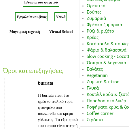
Ιστορία του φαγητού
Ορεκτικά
Σούπες
Εργαλεία κουζίνας
Υλικά
Ζυμαρικά
Φρέσκα ζυμαρικά
Ρύζι & ριζότο
Μαγειρική τεχνική
Virtual School
Κρέας
Κοτόπουλο & πουλε
Ψάρια & θαλασσινά
Slow cooking - Cocot
Όσπρια & λαχανικά
Σαλάτες
Όροι και επεξηγήσεις
Vegetarian
Ζυμωτά & πίτσα
burrata
Γλυκά
Κοκτέιλ κρύα & ζεστ
Η burrata είναι ένα
Παραδοσιακά λικέρ
φρέσκο ιταλικό τυρί,
Ροφήματα κρύα & ζε
φτιαγμένο από
Coffee corner
mozzarella και κρέμα
Σιρόπια
γάλακτος. Το εξωτερικό
του τυριού είναι στερεή