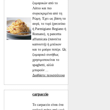
ζυμαρικών από το
Λάτιο και πιο
συγκεκριμένα από τη
Ρώμη. Έχει ως βάση τα
αυγά, το τυρί (pecorino
ή Parmigiano Regiano ή
Romano), η pancetta
affumicata (πανσέτα
καπνιστή) ή μπέικον
και το μαύρο πιπέρι. Ως
ζυμαρικό συνήθως
χρησιμοποιείται το
spaghetti, αλλά
μπορούν ...
Διαβάστε περισσότερα
carpaccio
Το carpaccio είναι ένα
ιταλικό πιάτο από ωμό