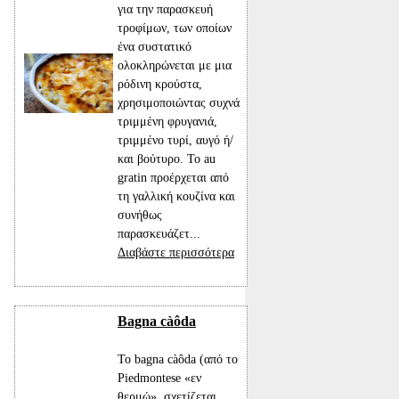
για την παρασκευή
τροφίμων, των οποίων
ένα συστατικό
ολοκληρώνεται με μια
ρόδινη κρούστα,
χρησιμοποιώντας συχνά
τριμμένη φρυγανιά,
τριμμένο τυρί, αυγό ή/
και βούτυρο. Το au
gratin προέρχεται από
τη γαλλική κουζίνα και
συνήθως
παρασκευάζετ...
Διαβάστε περισσότερα
Bagna càôda
Το bagna càôda (από το
Piedmontese «εν
θερμώ», σχετίζεται