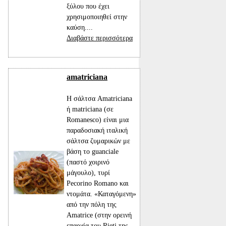
ξύλου που έχει
χρησιμοποιηθεί στην
καύση....
Διαβάστε περισσότερα
amatriciana
Η σάλτσα Amatriciana
ή matriciana (σε
Romanesco) είναι μια
παραδοσιακή ιταλική
σάλτσα ζυμαρικών με
βάση το guanciale
(παστό χοιρινό
μάγουλο), τυρί
Pecorino Romano και
ντομάτα. «Καταγόμενη»
από την πόλη της
Amatrice (στην ορεινή
επαρχία του Rieti της