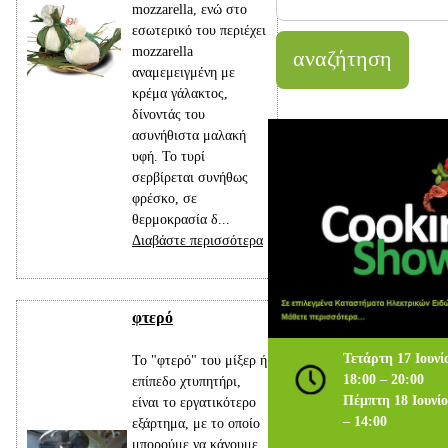
mozzarella, ενώ στο
εσωτερικό του περιέχει
mozzarella
αναμεμειγμένη με
κρέμα γάλακτος,
δίνοντάς του
ασυνήθιστα μαλακή
υφή. Το τυρί
σερβίρεται συνήθως
φρέσκο, σε
θερμοκρασία δ...
Διαβάστε περισσότερα
φτερό
Τετάρτη 17 Ιουνί
Το "φτερό" του μίξερ ή
18:00 – 20:00
επίπεδο χτυπητήρι,
Πέμπτη 18 Ιουνίο
είναι το εργατικότερο
– 14:00
εξάρτημα, με το οποίο
μπορούμε να κάνουμε