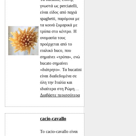
γνωστά ως perciatelli,
είναι είδος από παχιά
spaghetti, παρόμοια με
τα κοινά ζυμαρικά με
τρύπα στο κέντρο. Η
ονομασία τους
προέρχεται από το
ιταλικό buco, που
σημαίνει «τρύπα», ενώ
bucato σημαίνει
«διάτρητο». Τα bucatini
είναι διαδεδομένα σε
όλη την Ιταλία και
ιδιαίτερα στη Ρώμη....
Διαβάστε περισσότερα
cacio-cavallo
Το cacio-cavallo είναι