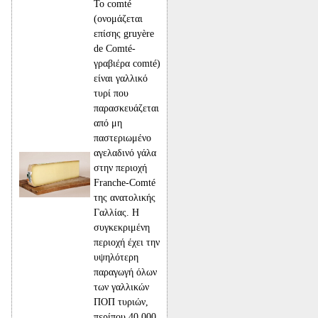
Το comté
(ονομάζεται
επίσης gruyère
de Comté-
γραβιέρα comté)
είναι γαλλικό
τυρί που
παρασκευάζεται
από μη
παστεριωμένο
αγελαδινό γάλα
στην περιοχή
Franche-Comté
της ανατολικής
Γαλλίας. Η
συγκεκριμένη
περιοχή έχει την
υψηλότερη
παραγωγή όλων
των γαλλικών
ΠΟΠ τυριών,
περίπου 40.000