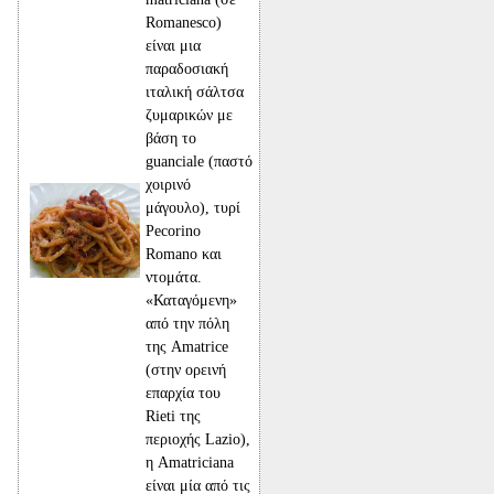
Romanesco)
είναι μια
παραδοσιακή
ιταλική σάλτσα
ζυμαρικών με
βάση το
guanciale (παστό
χοιρινό
μάγουλο), τυρί
Pecorino
Romano και
ντομάτα.
«Καταγόμενη»
από την πόλη
της Amatrice
(στην ορεινή
επαρχία του
Rieti της
περιοχής Lazio),
η Amatriciana
είναι μία από τις