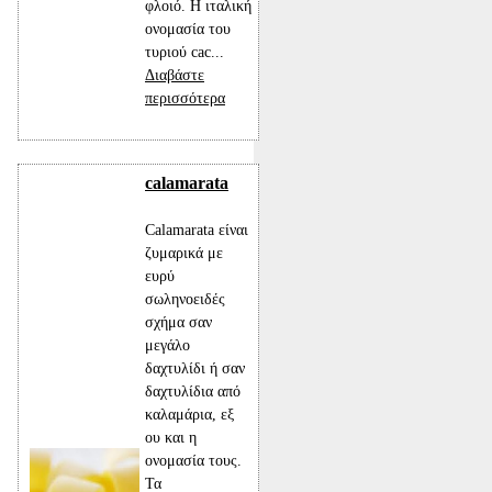
φλοιό. Η ιταλική
ονομασία του
τυριού cac...
Διαβάστε
περισσότερα
calamarata
Calamarata είναι
ζυμαρικά με
ευρύ
σωληνοειδές
σχήμα σαν
μεγάλο
δαχτυλίδι ή σαν
δαχτυλίδια από
καλαμάρια, εξ
ου και η
ονομασία τους.
Τα