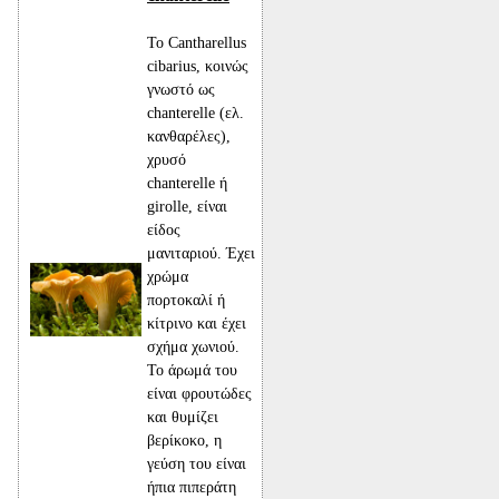
Το Cantharellus
cibarius, κοινώς
γνωστό ως
chanterelle (ελ.
κανθαρέλες),
χρυσό
chanterelle ή
girolle, είναι
είδος
μανιταριού. Έχει
χρώμα
πορτοκαλί ή
κίτρινο και έχει
σχήμα χωνιού.
Το άρωμά του
είναι φρουτώδες
και θυμίζει
βερίκοκο, η
γεύση του είναι
ήπια πιπεράτη