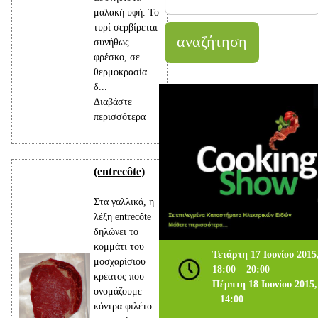
μαλακή υφή. Το
τυρί σερβίρεται
συνήθως
φρέσκο, σε
θερμοκρασία
δ...
Διαβάστε
περισσότερα
(entrecôte)
Στα γαλλικά, η
λέξη entrecôte
δηλώνει το
κομμάτι του
Τετάρτη 17 Ιουνίου 2015
μοσχαρίσιου
18:00 – 20:00
κρέατος που
Πέμπτη 18 Ιουνίου 2015
ονομάζουμε
– 14:00
κόντρα φιλέτο