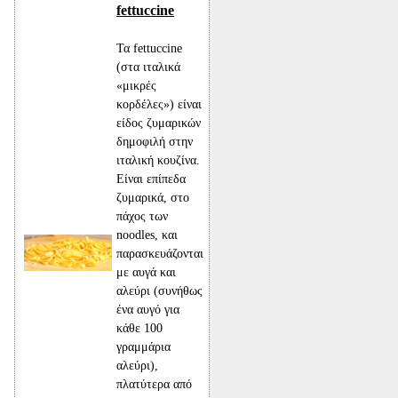
fettuccine
Τα fettuccine
(στα ιταλικά
«μικρές
κορδέλες») είναι
είδος ζυμαρικών
δημοφιλή στην
ιταλική κουζίνα.
Είναι επίπεδα
ζυμαρικά, στο
πάχος των
noodles, και
παρασκευάζονται
με αυγά και
αλεύρι (συνήθως
ένα αυγό για
κάθε 100
γραμμάρια
αλεύρι),
πλατύτερα από