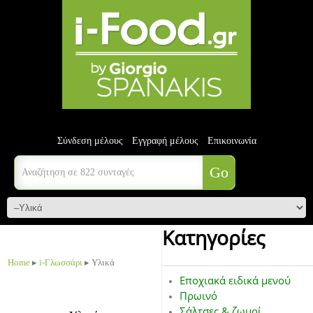
Σύνδεση μέλους
Εγγραφή μέλους
Επικοινωνία
Κατηγορίες
Home
▸
i-Γλωσσάρι
▸ Υλικά
Εποχιακά ειδικά μενού
Πρωινό
Σάλτσες & ζωμοί