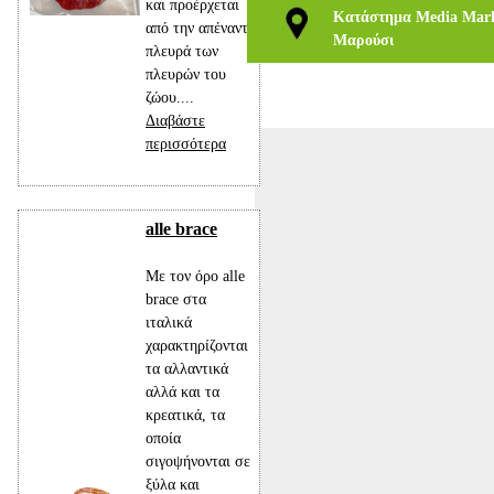
και προέρχεται
Κατάστημα Media Mark
από την απέναντι
Μαρούσι
πλευρά των
πλευρών του
ζώου....
Διαβάστε
περισσότερα
alle brace
Με τον όρο alle
brace στα
ιταλικά
χαρακτηρίζονται
τα αλλαντικά
αλλά και τα
κρεατικά, τα
οποία
σιγοψήνονται σε
ξύλα και