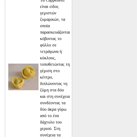
Τα Cappelletti
είναι είδος
γεμιστών
ζυμαρικών, τα
οποία
παρασκευάζονται
κόβοντας το
φύλλο σε
τετράγωνα ή
κύκλους,
τοποθετώντας τη
γέμιση στο
κέντρο,
διπλώνοντας τη
ζύμη στα δύο
και στη συνέχεια
συνδέοντας τα
δύο άκρα γύρω
από το ένα
δάχτυλο του
χεριού. Στη
συνέχεια τα