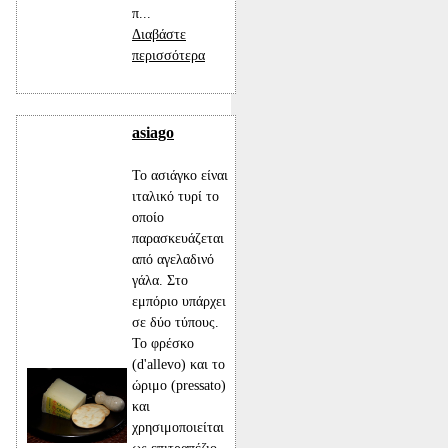
π...
Διαβάστε
περισσότερα
asiago
Το ασιάγκο είναι
ιταλικό τυρί το
οποίο
παρασκευάζεται
από αγελαδινό
γάλα. Στο
εμπόριο υπάρχει
σε δύο τύπους.
Το φρέσκο
(d'allevo) και το
ώριμο (pressato)
και
χρησιμοποιείται