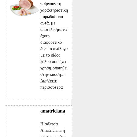
παίρνουν τη
χαρακτηριστική
μυρωδιά από
αυτά, με
αποτέλεσμα να
έχουν
διαφορετικό
άρωμα ανάλογα
με το είδος
ξύλου που έχει
χρησιμοποιηθεί
στην καύση....
Διαβάστε
περισσότερα
amatriciana
Η σάλτσα
Amatriciana ή
matriciana (σε