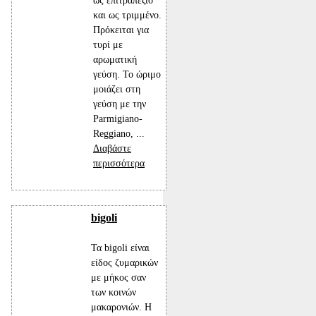
ως επιτραπέζιο
και ως τριμμένο.
Πρόκειται για
τυρί με
αρωματική
γεύση. Το ώριμο
μοιάζει στη
γεύση με την
Parmigiano-
Reggiano, ...
Διαβάστε
περισσότερα
bigoli
Τα bigoli είναι
είδος ζυμαρικών
με μήκος σαν
των κοινών
μακαρονιών. Η