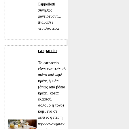
Cappelletti
συνήθως
μαγειρεύοντ...
Διαβάστε
περισσότερα
carpaccio
Το carpaccio
είναι ένα ιταλικό
πιάτο από ωμό
κρέας ή ψάρι
(όπως από βόειο
κρέας, κρέας
ελαφιού,
σολομό ή τόνο)
κομμένο σε
λεπτές φέτες ή
σφυροκοπημένο