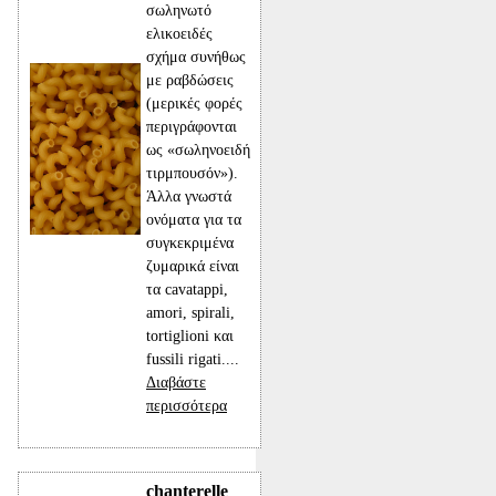
σωληνωτό
ελικοειδές
σχήμα συνήθως
με ραβδώσεις
(μερικές φορές
περιγράφονται
ως «σωληνοειδή
τιρμπουσόν»).
Άλλα γνωστά
ονόματα για τα
συγκεκριμένα
ζυμαρικά είναι
τα cavatappi,
amori, spirali,
tortiglioni και
fussili rigati....
Διαβάστε
περισσότερα
chanterelle