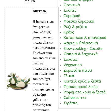
Υλικά
Ορεκτικά
Σούπες
burrata
Ζυμαρικά
Φρέσκα ζυμαρικά
Η burrata είναι
Ρύζι & ριζότο
ένα φρέσκο
Κρέας
ιταλικό τυρί,
Κοτόπουλο & πουλερικά
φτιαγμένο από
mozzarella και
Ψάρια & θαλασσινά
κρέμα γάλακτος.
Slow cooking - Cocotte
Το εξωτερικό
Όσπρια & λαχανικά
του τυριού είναι
Σαλάτες
στερεή
Vegetarian
mozzarella, ενώ
Ζυμωτά & πίτσα
στο εσωτερικό
Γλυκά
του περιέχει
Κοκτέιλ κρύα & ζεστά
mozzarella
Παραδοσιακά λικέρ
αναμεμειγμένη
Ροφήματα κρύα & ζεστά
με κρέμα
Coffee corner
γάλακτος,
Σιρόπια
δίνοντάς του
ασυνήθιστα