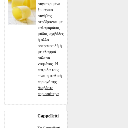
συγκεκριμένα
ζυμαρικά
συνήθως
σερβίρονται με
καλαμαράκια,
μύδια, αχιβάδες
ή άλλα
οστρακοειδή ή
με ελαφριά
σάλτσα
ντομάτας. Η
πατρίδα τους
είναι η ιταλική
περιοχή της...
Διαβάστε
περισσότερα
Cappelletti