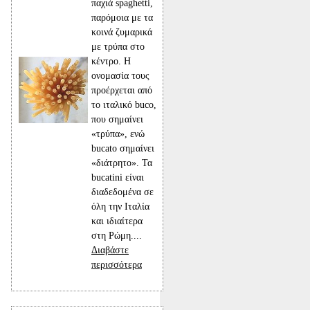
παχιά spaghetti,
παρόμοια με τα
κοινά ζυμαρικά
με τρύπα στο
κέντρο. Η
ονομασία τους
προέρχεται από
το ιταλικό buco,
που σημαίνει
«τρύπα», ενώ
bucato σημαίνει
«διάτρητο». Τα
bucatini είναι
διαδεδομένα σε
όλη την Ιταλία
και ιδιαίτερα
στη Ρώμη....
Διαβάστε
περισσότερα