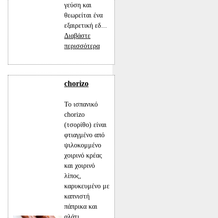
γεύση και
θεωρείται ένα
εξαιρετική εδ...
Διαβάστε
περισσότερα
chorizo
To ισπανικό
chorizo
(τσορίθο) είναι
φτιαγμένο από
ψιλοκομμένο
χοιρινό κρέας
και χοιρινό
λίπος,
καρυκευμένο με
καπνιστή
πάπρικα και
αλάτι.