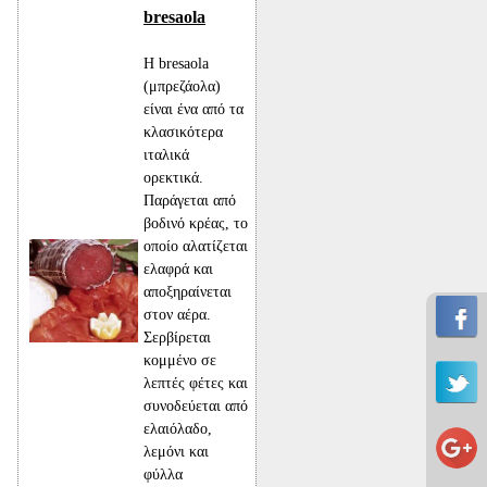
bresaola
Η bresaola
(μπρεζάολα)
είναι ένα από τα
κλασικότερα
ιταλικά
ορεκτικά.
Παράγεται από
βοδινό κρέας, το
οποίο αλατίζεται
ελαφρά και
αποξηραίνεται
στον αέρα.
Σερβίρεται
κομμένο σε
λεπτές φέτες και
συνοδεύεται από
ελαιόλαδο,
λεμόνι και
φύλλα