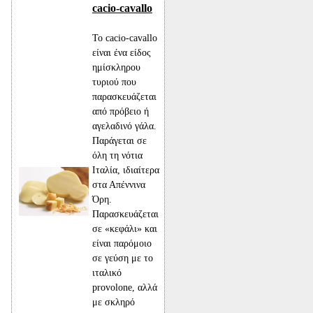
cacio-cavallo
Το cacio-cavallo
είναι ένα είδος
ημίσκληρου
τυριού που
παρασκευάζεται
από πρόβειο ή
αγελαδινό γάλα.
Παράγεται σε
όλη τη νότια
Ιταλία, ιδιαίτερα
στα Απέννινα
Όρη.
Παρασκευάζεται
σε «κεφάλι» και
είναι παρόμοιο
σε γεύση με το
ιταλικό
provolone, αλλά
με σκληρό