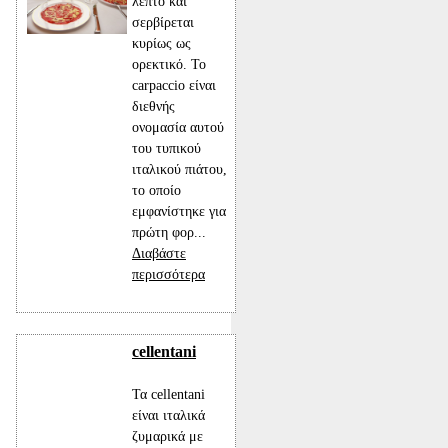
λεπτό και
σερβίρεται
κυρίως ως
ορεκτικό. Το
carpaccio είναι
διεθνής
ονομασία αυτού
του τυπικού
ιταλικού πιάτου,
το οποίο
εμφανίστηκε για
πρώτη φορ...
Διαβάστε
περισσότερα
cellentani
Τα cellentani
είναι ιταλικά
ζυμαρικά με