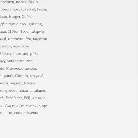
,
πράσινη
,
κολοκυθάκια
,
robiola
,
speck
,
velvet
,
Pizza
,
lano
,
Burger
,
Σούπα
,
ερβιρισμένο
,
τυρί
,
ginseng
,
rata
,
Μύθοι
,
Τυρί
,
παξιμάδι
,
ωμί
,
φρυγανισμένο
,
καρότου
,
πράσων
,
σοκολάτα
,
λήθειες
,
Γευστικά
,
μήλα
,
αρη
,
burger
,
ντομάτα
,
udo
,
Μάγουλο
,
πιπεριά
,
d
,
φακές
,
Giorgio
,
τραγανό
,
υνέλι
,
γαρίδες
,
Κρέπες
,
ise
,
φούρνο
,
Σαλάτα
,
salame
,
τό
,
Στρούντελ
,
Ρύζι
,
κρίταμο
,
νη
,
Λαχταριστά
,
αρακά
,
κρέμα
,
osciutto
,
convertisseurs
,