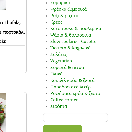
Ζυμαρικά
Φρέσκα ζυμαρικά
Ρύζι & ριζότο
Κρέας
di bufala,
Κοτόπουλο & πουλερικά
, πορτοκάλι
Ψάρια & θαλασσινά
ρέτ
Slow cooking - Cocotte
Όσπρια & λαχανικά
Σαλάτες
Vegetarian
Ζυμωτά & πίτσα
Γλυκά
Κοκτέιλ κρύα & ζεστά
Παραδοσιακά λικέρ
Ροφήματα κρύα & ζεστά
Coffee corner
Σιρόπια