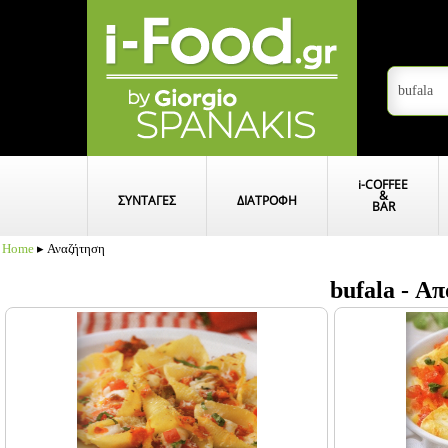
i
-COFFEE
&
ΣΥΝΤΑΓΕΣ
ΔΙΑΤΡΟΦΗ
BAR
Home
▸ Αναζήτηση
bufala - Α