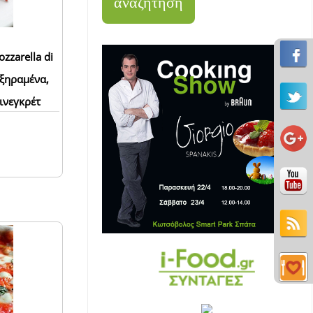
zzarella di
οξηραμένα,
ινεγκρέτ