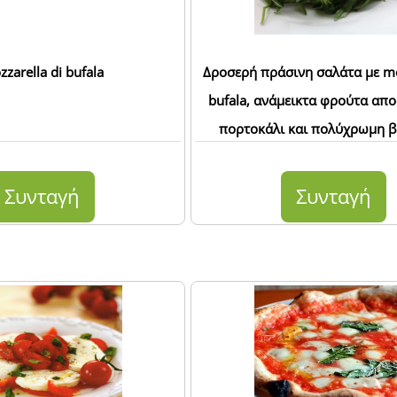
zarella di bufala
Δροσερή πράσινη σαλάτα με mo
bufala, ανάμεικτα φρούτα απ
πορτοκάλι και πολύχρωμη β
Συνταγή
Συνταγή