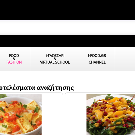
FOOD
i
-ΓΛΩΣΣΑΡΙ
I-FOOD.GR
&
&
FASHION
VIRTUAL SCHOOL
CHANNEL
ποτελέσματα αναζήτησης