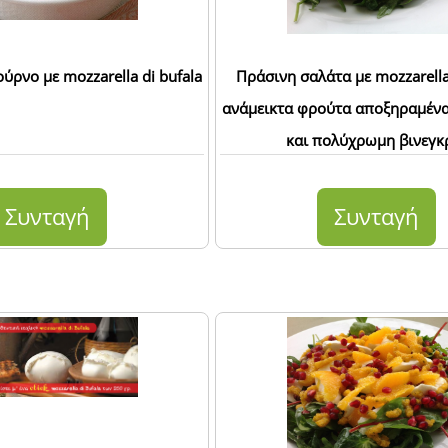
ούρνο με mozzarella di bufala
Πράσινη σαλάτα με mozzarella 
ανάμεικτα φρούτα αποξηραμένα
και πολύχρωμη βινεγκ
Συνταγή
Συνταγή