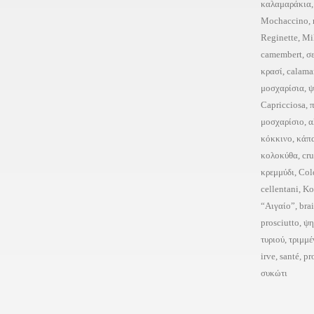
καλαμαράκια
Mochaccino
,
Reginette
,
Mi
camembert
,
σ
κρασί
,
calama
μοσχαρίσια
,
ψ
Capricciosa
,
μοσχαρίσιο
,
α
κόκκινο
,
κάπ
κολοκύθα
,
cr
κρεμμύδι
,
Col
cellentani
,
Κο
“Αιγαίο”
,
bra
prosciutto
,
ψη
τυριού
,
τριμμέ
irve
,
santé
,
pr
συκώτι