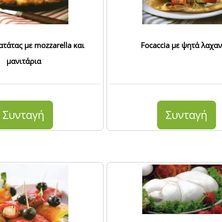
ατάτας με mozzarella και
Focaccia με ψητά λαχαν
μανιτάρια
Συνταγή
Συνταγή