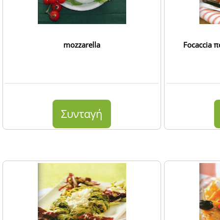
mozzarella
Focaccia π
Συνταγή