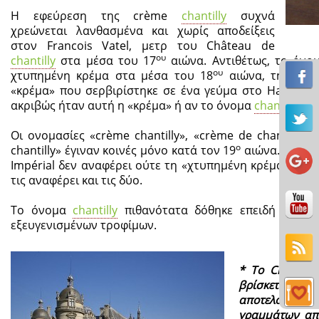
Η εφεύρεση της crème
chantilly
συχνά
χρεώνεται λανθασμένα και χωρίς αποδείξεις
στον Francois Vatel, μετρ του Château de
ου
chantilly
στα μέσα του 17
αιώνα. Αντιθέτως, το όν
ου
χτυπημένη κρέμα στα μέσα του 18
αιώνα, την εποχ
«κρέμα» που σερβιρίστηκε σε ένα γεύμα στο Hameau
ακριβώς ήταν αυτή η «κρέμα» ή αν το όνομα
chantilly
αφο
Οι ονομασίες «crème chantilly», «crème de chantilly», 
ο
chantilly» έγιναν κοινές μόνο κατά τον 19
αιώνα. Το 180
Impérial δεν αναφέρει ούτε τη «χτυπημένη κρέμα» ούτ
τις αναφέρει και τις δύο.
Το όνομα
chantilly
πιθανότατα δόθηκε επειδή το Chât
εξευγενισμένων τροφίμων.
* Το Châtea
βρίσκεται σ
αποτελούσε κέ
γραμμάτων απ