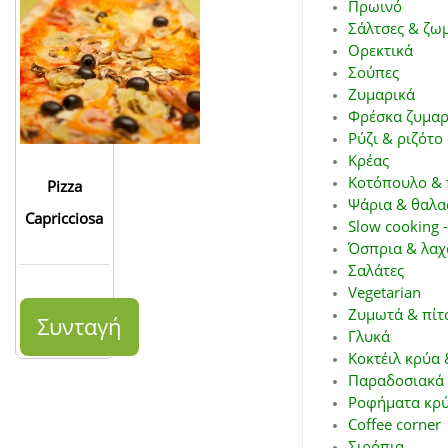
Πρωινό
Σάλτσες & ζω
Ορεκτικά
Σούπες
Ζυμαρικά
Φρέσκα ζυμαρ
Ρύζι & ριζότο
Κρέας
Κοτόπουλο & 
Pizza
Ψάρια & θαλα
Capricciosa
Slow cooking -
Όσπρια & λαχ
Σαλάτες
Vegetarian
Ζυμωτά & πίτ
Συνταγή
Γλυκά
Κοκτέιλ κρύα 
Παραδοσιακά 
Ροφήματα κρύ
Coffee corner
Σιρόπια