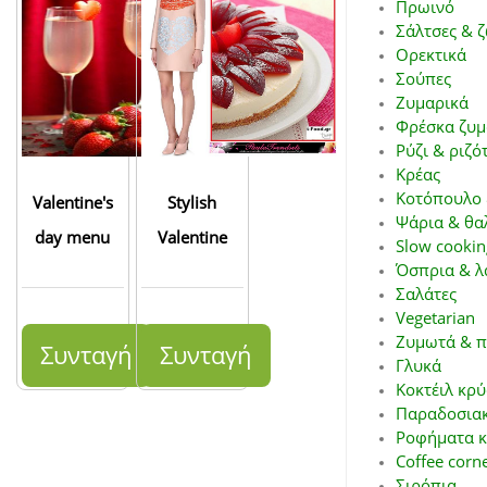
Πρωινό
Σάλτσες & 
Ορεκτικά
Σούπες
Ζυμαρικά
Φρέσκα ζυμ
Ρύζι & ριζό
Κρέας
Κοτόπουλο 
Valentine's
Stylish
Ψάρια & θα
day menu
Valentine
Slow cookin
Όσπρια & λ
Σαλάτες
Vegetarian
Ζυμωτά & π
Συνταγή
Συνταγή
Γλυκά
Κοκτέιλ κρύ
Παραδοσιακ
Ροφήματα κ
Coffee corn
Σιρόπια