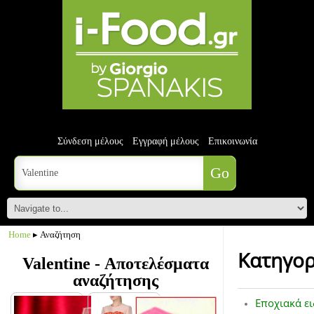
Σύνδεση μέλους
Εγγραφή μέλους
Επικοινωνία
Home
▸ Αναζήτηση
Κατηγορ
Valentine - Αποτελέσματα
αναζήτησης
Εποχιακά ει