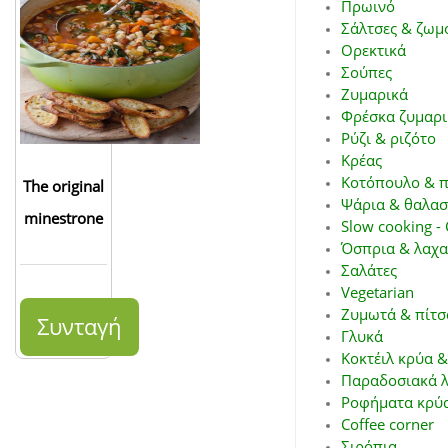
Πρωινό
Σάλτσες & ζωμ
Ορεκτικά
Σούπες
Ζυμαρικά
Φρέσκα ζυμαρι
Ρύζι & ριζότο
Κρέας
Κοτόπουλο & π
The original
Ψάρια & θαλασ
minestrone
Slow cooking - 
Όσπρια & λαχα
Σαλάτες
Vegetarian
Ζυμωτά & πίτσ
Συνταγή
Γλυκά
Κοκτέιλ κρύα &
Παραδοσιακά λ
Ροφήματα κρύα
Coffee corner
Σιρόπια