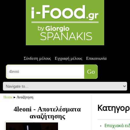
Σύνδεση μέλους
Εγγραφή μέλους
Επικοινωνία
Home
▸ Αναζήτηση
Κατηγορ
4leoni - Αποτελέσματα
αναζήτησης
Εποχιακά ει