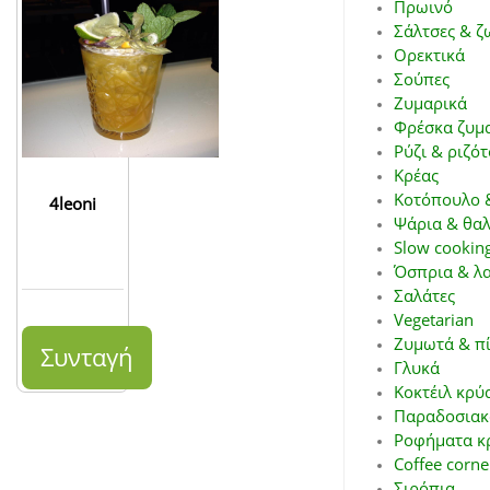
Πρωινό
Σάλτσες & ζ
Ορεκτικά
Σούπες
Ζυμαρικά
Φρέσκα ζυμ
Ρύζι & ριζότ
Κρέας
Κοτόπουλο 
4leoni
Ψάρια & θα
Slow cooking
Όσπρια & λ
Σαλάτες
Vegetarian
Ζυμωτά & π
Συνταγή
Γλυκά
Κοκτέιλ κρύ
Παραδοσιακ
Ροφήματα κ
Coffee corne
Σιρόπια