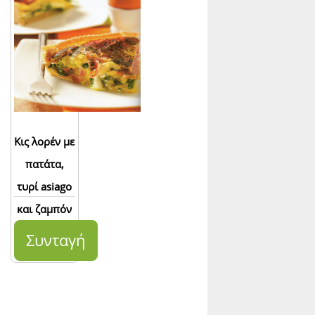
Κις λορέν με
πατάτα,
τυρί asiago
και ζαμπόν
Συνταγή