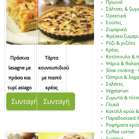
Πρωινό
Σάλτσες & ζωμ
Ορεκτικά
Σούπες
Ζυμαρικά
Φρέσκα ζυμαρι
Ρύζι & ριζότο
Κρέας
Κοτόπουλο & π
Πράσινα
Τάρτα
Ψάρια & θαλασ
lasagne με
κουνουπιδιού
Slow cooking - 
Όσπρια & λαχα
πράσα και
με παστό
Σαλάτες
τυρί asiago
κρέας
Vegetarian
Ζυμωτά & πίτσ
Συνταγή
Συνταγή
Γλυκά
Κοκτέιλ κρύα &
Παραδοσιακά λ
Ροφήματα κρύα
Coffee corner
Σιρόπια