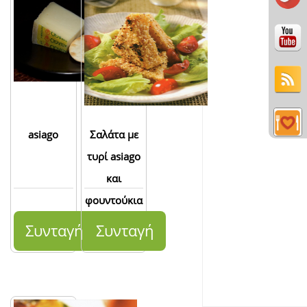
asiago
Σαλάτα με
τυρί asiago
και
φουντούκια
Συνταγή
Συνταγή