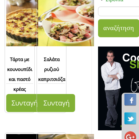
Τάρτα με
Σαλάτα
κουνουπίδι
ρυζιού
και παστό
καπριτσιόζα
κρέας
Συνταγή
Συνταγή