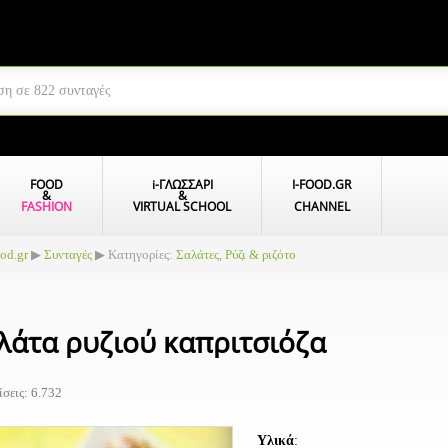
FOOD
i
-ΓΛΩΣΣΑΡΙ
I-FOOD.GR
&
&
FASHION
VIRTUAL SCHOOL
CHANNEL
ood.gr
▶
Συνταγές
▶ Κατηγορίες:
Σαλάτες
,
Ρύζι & ριζότο
λάτα ρυζιού καπριτσιόζα
σεις: 6.732
Υλικά
: