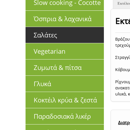
Slow cooking - Cocotte
Εκτέλε
Όσπρια & λαχανικά
Εκτ
Σαλάτες
Βράζουμ
τρεχούμ
Vegetarian
Στραγγί
Ζυμωτά & πίτσα
Κόβουμε
Ρίχνουμ
Γλυκά
ανακατ
υλικά, 
Κοκτέιλ κρύα & ζεστά
Παραδοσιακά λικέρ
Διατρ