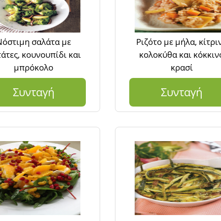
Νόστιμη σαλάτα με
Ριζότο με μήλα, κίτρι
άτες, κουνουπίδι και
κολοκύθα και κόκκιν
μπρόκολο
κρασί
Συνταγή
Συνταγή