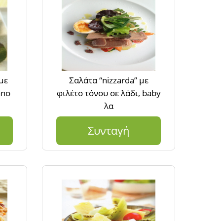
με
Σαλάτα “nizzarda” με
ano
φιλέτο τόνου σε λάδι, baby
λα
Συνταγή