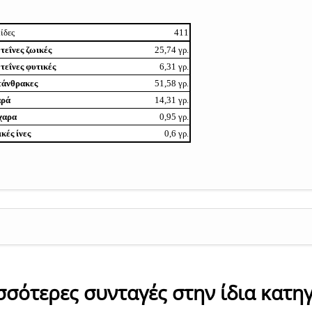
ίδες
411
εΐνες ζωικές
25,74 γρ.
εΐνες φυτικές
6,31 γρ.
τάνθρακες
51,58 γρ.
αρά
14,31 γρ.
χαρα
0,95 γρ.
κές ίνες
0,6 γρ.
σσότερες συνταγές στην ίδια κατη