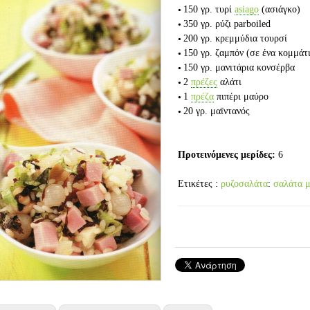
150 γρ.
τυρί
asiago
(ασιάγκο)
350 γρ.
ρύζι parboiled
200 γρ.
κρεμμύδια τουρσί
150 γρ.
ζαμπόν
(σε ένα κομμάτι
150 γρ.
μανιτάρια κονσέρβα
2
πρέζες
αλάτι
1
πρέζα
πιπέρι μαύρο
20 γρ.
μαϊντανός
Προτεινόμενες μερίδες:
6
Ετικέτες :
ρυζοσαλάτα
:
σαλάτα μ