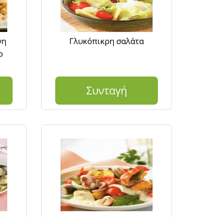
νη
Γλυκόπικρη σαλάτα
ο
Συνταγή