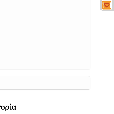
γορία