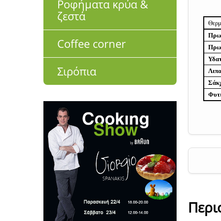
Ροφήματα κρύα &
ζεστά
Θερμ
Πρωτ
Coffee corner
Πρωτ
Υδα
Σιρόπια
Λιπ
Σάκ
Φυτι
Περι