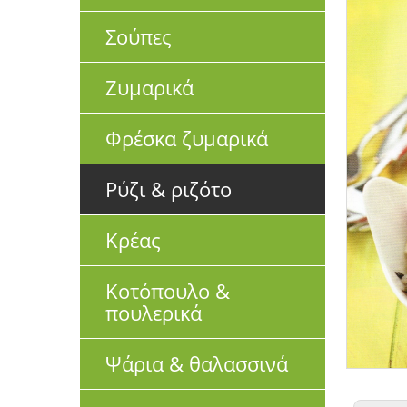
Σούπες
Ζυμαρικά
Φρέσκα ζυμαρικά
Ρύζι & ριζότο
Κρέας
Κοτόπουλο &
πουλερικά
Ψάρια & θαλασσινά