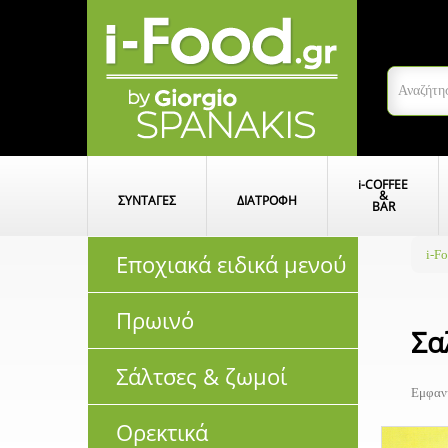
i
-COFFEE
&
ΣΥΝΤΑΓΕΣ
ΔΙΑΤΡΟΦΗ
BAR
i-F
Εποχιακά ειδικά μενού
Πρωινό
Σα
Σάλτσες & ζωμοί
Εμφανί
Ορεκτικά