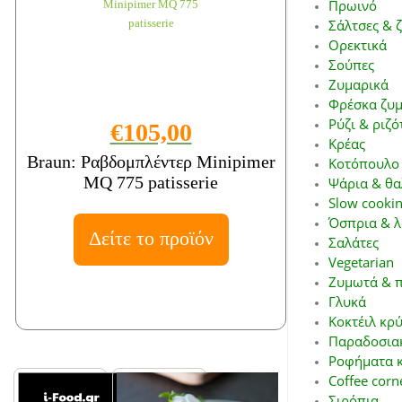
Πρωινό
Σάλτσες & 
Ορεκτικά
Σούπες
Ζυμαρικά
Φρέσκα ζυμ
Ρύζι & ριζό
€105,00
Κρέας
Braun: Ραβδομπλέντερ Minipimer
Κοτόπουλο 
MQ 775 patisserie
Ψάρια & θα
Slow cookin
Όσπρια & λ
Δείτε το προϊόν
Σαλάτες
Vegetarian
Ζυμωτά & π
Γλυκά
Κοκτέιλ κρ
Παραδοσιακ
Ροφήματα κ
Coffee corn
Σιρόπια