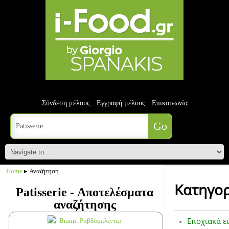
Σύνδεση μέλους
Εγγραφή μέλους
Επικοινωνία
Home
▸ Αναζήτηση
Κατηγορ
Patisserie - Αποτελέσματα
αναζήτησης
Εποχιακά ε