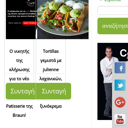
Ο νικητής
Tortillas
της
γεμιστά με
κλήρωσης
julienne
για το νέο
λαχανικών,
Minipimer
guacamole
Συνταγή
Συνταγή
MQ7
και
Patisserie της
ξυνόκρεμα
Braun!