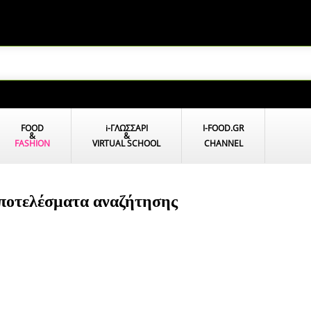
FOOD
i
-ΓΛΩΣΣΑΡΙ
I-FOOD.GR
&
&
FASHION
VIRTUAL SCHOOL
CHANNEL
Αποτελέσματα αναζήτησης