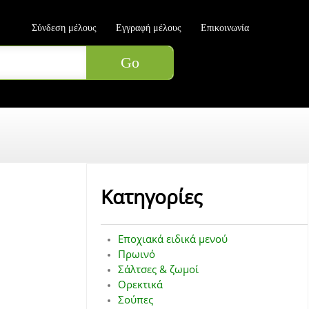
Σύνδεση μέλους
Εγγραφή μέλους
Επικοινωνία
Κατηγορίες
Εποχιακά ειδικά μενού
Πρωινό
Σάλτσες & ζωμοί
Ορεκτικά
Σούπες