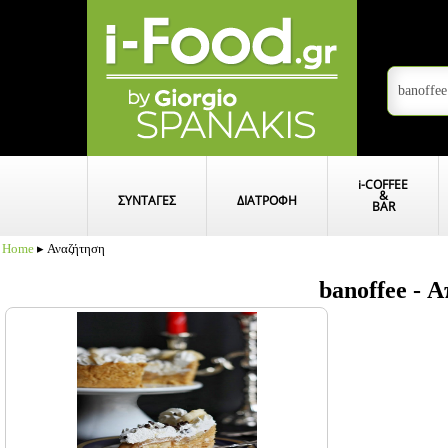
i
-COFFEE
&
ΣΥΝΤΑΓΕΣ
ΔΙΑΤΡΟΦΗ
BAR
Home
▸ Αναζήτηση
banoffee - 