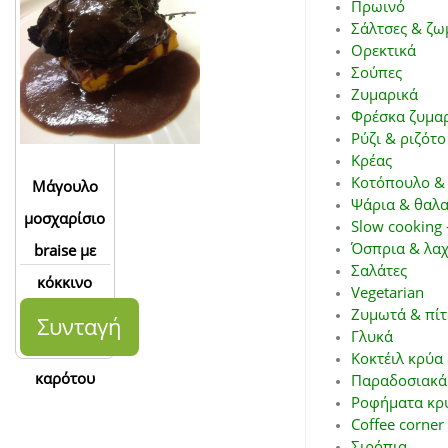
Πρωινό
Σάλτσες & ζω
Ορεκτικά
Σούπες
Ζυμαρικά
Φρέσκα ζυμα
Ρύζι & ριζότο
Κρέας
Κοτόπουλο &
Μάγουλο
Ψάρια & θαλ
μοσχαρίσιο
Slow cooking 
Όσπρια & λαχ
braise με
Σαλάτες
κόκκινο
Vegetarian
κρασί και
Ζυμωτά & πί
Συνταγή
Γλυκά
flan
Κοκτέιλ κρύα
καρότου
Παραδοσιακά 
Ροφήματα κρύ
Coffee corner
Σιρόπια