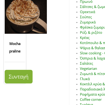
Πρωινό
Σάλτσες & ζωμ
Ορεκτικά
Σούπες
Ζυμαρικά
Φρέσκα ζυμαρι
Ρύζι & ριζότο
Κρέας
Κοτόπουλο & π
Mocha
Ψάρια & θαλασ
praline
Slow cooking - 
Όσπρια & λαχα
Σαλάτες
Vegetarian
Ζυμωτά & πίτσ
Συνταγή
Γλυκά
Κοκτέιλ κρύα &
Παραδοσιακά λ
Ροφήματα κρύα
Coffee corner
Σιρόπια