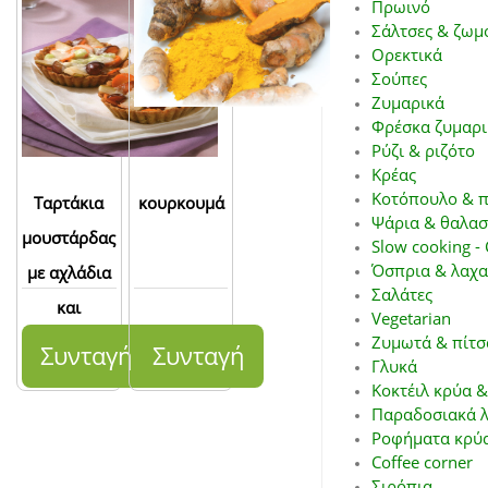
Πρωινό
Σάλτσες & ζωμ
Ορεκτικά
Σούπες
Ζυμαρικά
Φρέσκα ζυμαρι
Ρύζι & ριζότο
Κρέας
Κοτόπουλο & π
Ταρτάκια
κουρκουμά
Ψάρια & θαλασ
μουστάρδας
Slow cooking - 
Όσπρια & λαχα
με αχλάδια
Σαλάτες
και
Vegetarian
gorgonzola
Ζυμωτά & πίτσ
Συνταγή
Συνταγή
Γλυκά
Κοκτέιλ κρύα &
Παραδοσιακά λ
Ροφήματα κρύα
Coffee corner
Σιρόπια