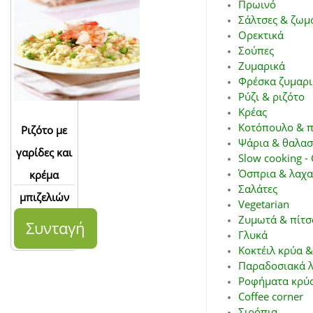
Πρωινό
Σάλτσες & ζωμ
Ορεκτικά
Σούπες
Ζυμαρικά
Φρέσκα ζυμαρι
Ρύζι & ριζότο
Κρέας
Κοτόπουλο & π
Ριζότο με
Ψάρια & θαλασ
γαρίδες και
Slow cooking - 
Όσπρια & λαχα
κρέμα
Σαλάτες
μπιζελιών
Vegetarian
Ζυμωτά & πίτσ
Συνταγή
Γλυκά
Κοκτέιλ κρύα &
Παραδοσιακά λ
Ροφήματα κρύα
Coffee corner
Σιρόπια