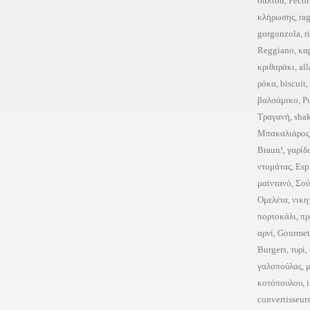
σάλτσα
,
Pecor
κλήρωσης
,
ra
gorgonzola
,
r
Reggiano
,
κα
κριθαράκι
,
all
ρόκα
,
biscuit
,
βαλσάμικο
,
Ρ
Τραγανή
,
sha
Μπακαλιάρος
Braun!
,
γαρίδ
ντομάτας
,
Esp
μαϊντανό
,
Σού
Ομελέτα
,
νικη
πορτοκάλι
,
πρ
αρνί
,
Gourmet
Burgers
,
τυρί
,
γαλοπούλας
,
κοτόπουλου
,
convertisseur