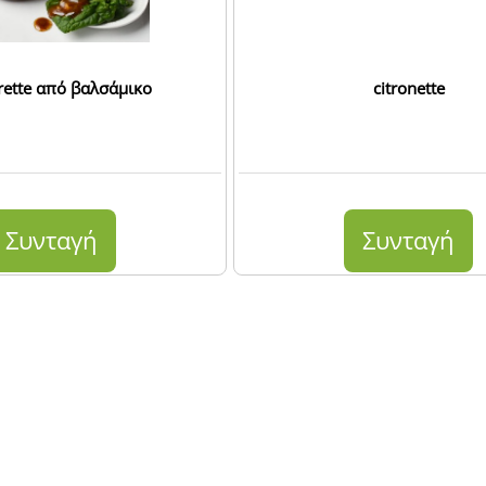
rette από βαλσάμικο
citronette
Συνταγή
Συνταγή