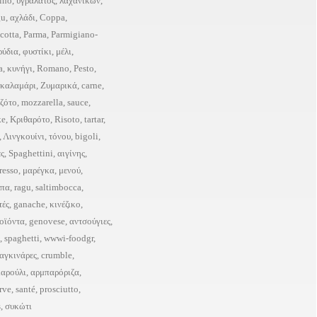
ino
,
υγράλατος
,
λαχανικών
,
gu
,
αχλάδι
,
Coppa
,
icotta
,
Parma
,
Parmigiano-
ρύδια
,
φυστίκι
,
μέλι
,
a
,
κυνήγι
,
Romano
,
Pesto
,
καλαμάρι
,
Ζυμαρικά
,
carne
,
ιζότο
,
mozzarella
,
sauce
,
ke
,
Κριθαρότο
,
Risoto
,
tartar
,
,
Λινγκουίνι
,
τόνου
,
bigoli
,
ες
,
Spaghettini
,
αιγίνης
,
resso
,
μαρέγκα
,
μενού
,
πα
,
ragu
,
saltimbocca
,
τές
,
ganache
,
κινέζικο
,
οϊόντα
,
genovese
,
αντσούγιες
,
,
spaghetti
,
wwwi-foodgr
,
αγκινάρες
,
crumble
,
μαρούλι
,
αρμπαρόριζα
,
irve
,
santé
,
prosciutto
,
s
,
συκώτι