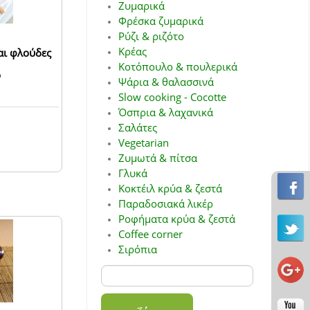
Ζυμαρικά
Φρέσκα ζυμαρικά
Ρύζι & ριζότο
Κρέας
και φλούδες
Κοτόπουλο & πουλερικά
o
Ψάρια & θαλασσινά
Slow cooking - Cocotte
Όσπρια & λαχανικά
Σαλάτες
Vegetarian
Ζυμωτά & πίτσα
Γλυκά
Κοκτέιλ κρύα & ζεστά
Παραδοσιακά λικέρ
Ροφήματα κρύα & ζεστά
Coffee corner
Σιρόπια