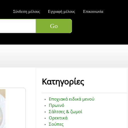
Σύνδεση μέλους
Εγγραφή μέλους
Επικοινωνία
Κατηγορίες
Εποχιακά ειδικά μενού
Πρωινό
Σάλτσες & ζωμοί
Ορεκτικά
Σούπες