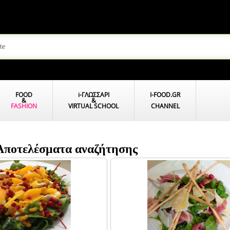
FOOD
i
-ΓΛΩΣΣΑΡΙ
I-FOOD.GR
&
&
FASHION
VIRTUAL SCHOOL
CHANNEL
- Αποτελέσματα αναζήτησης