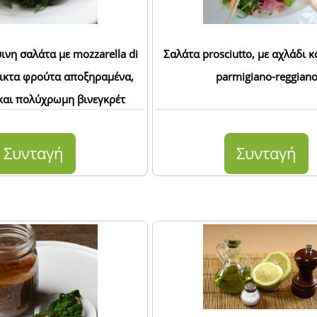
νη σαλάτα με mozzarella di
Σαλάτα prosciutto, με αχλάδι 
εικτα φρούτα αποξηραμένα,
parmigiano-reggian
και πολύχρωμη βινεγκρέτ
Συνταγή
Συνταγή