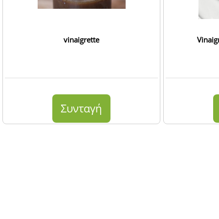
vinaigrette
Vinaig
Συνταγή