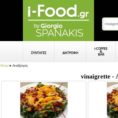
i
-COFFEE
&
ΣΥΝΤΑΓΕΣ
ΔΙΑΤΡΟΦΗ
BAR
Home
▸ Αναζήτηση
vinaigrette 