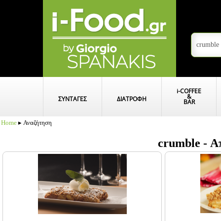
i
-COFFEE
&
ΣΥΝΤΑΓΕΣ
ΔΙΑΤΡΟΦΗ
BAR
Home
▸ Αναζήτηση
crumble - Α