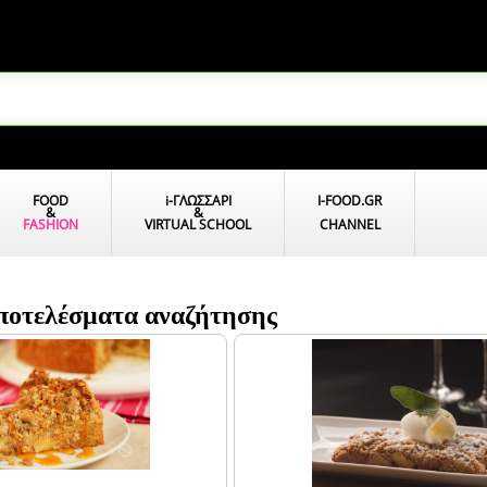
FOOD
i
-ΓΛΩΣΣΑΡΙ
I-FOOD.GR
&
&
FASHION
VIRTUAL SCHOOL
CHANNEL
ποτελέσματα αναζήτησης