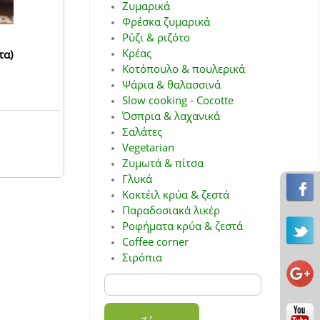
Ζυμαρικά
Φρέσκα ζυμαρικά
Ρύζι & ριζότο
Κρέας
τα)
Κοτόπουλο & πουλερικά
Ψάρια & θαλασσινά
Slow cooking - Cocotte
Όσπρια & λαχανικά
Σαλάτες
Vegetarian
Ζυμωτά & πίτσα
Γλυκά
Κοκτέιλ κρύα & ζεστά
Παραδοσιακά λικέρ
Ροφήματα κρύα & ζεστά
Coffee corner
Σιρόπια