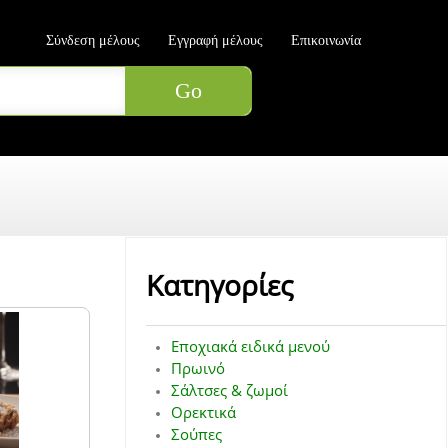
Σύνδεση μέλους
Εγγραφή μέλους
Επικοινωνία
Κατηγορίες
Εποχιακά ειδικά μενού
Πρωινό
Σάλτσες & ζωμοί
Ορεκτικά
Σούπες