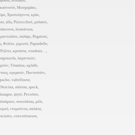
αρύδια
,
Romano
,
καπνιστό
,
Μοσχαράκι
,
ύρο
,
Χριστούγεννα
,
κρύο
,
oni
,
alla
,
Pizzoccheri
,
μαλακό
,
τάκουνα
,
λουκάνικα
,
,
μαντολάτο
,
σαλάμι
,
Rigatoni
,
ς
,
Φιλέτο
,
γεμιστό
,
Papardelle
,
,
Ριζότο
,
κρούστα
,
voudrais…
,
orgonzola
,
λαχανικών
,
αμπόν
,
Tiramisu
,
αχλάδι
,
ντικη
,
ογκρατέν
,
Παντεσπάνι
,
pacho
,
valtellinesi
,
,
Norcina
,
σάλτσα
,
speck
,
lasagne
,
ψητό
,
Pecorino
,
αλσάμικο
,
σοκολάτας
,
μέλι
,
λομού
,
ντοματίνια
,
σαλάτα
,
osciutto
,
convertisseurs
,