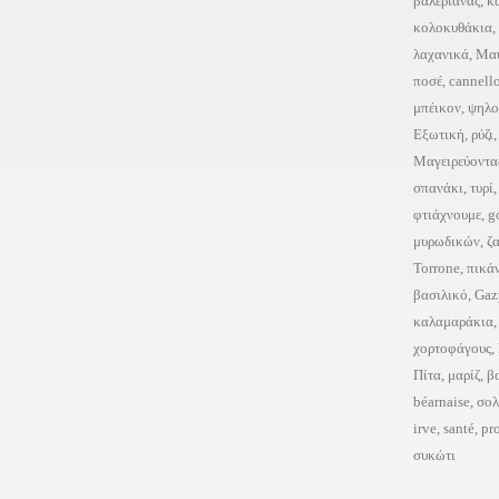
βαλεριάνας
,
κ
κολοκυθάκια
,
λαχανικά
,
Μα
ποσέ
,
cannell
μπέικον
,
ψηλο
Εξωτική
,
ρύζι
Μαγειρεύοντα
σπανάκι
,
τυρί
φτιάχνουμε
,
g
μυρωδικών
,
ζ
Torrone
,
πικά
βασιλικό
,
Gaz
καλαμαράκια
χορτοφάγους
,
Πίτα
,
μαρίζ
,
β
béarnaise
,
σο
irve
,
santé
,
pr
συκώτι