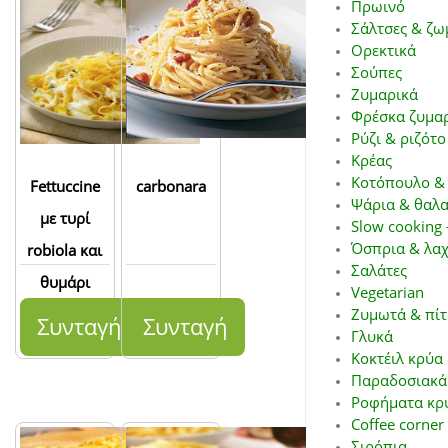
Πρωινό
Σάλτσες & ζω
Ορεκτικά
Σούπες
Ζυμαρικά
Φρέσκα ζυμα
Ρύζι & ριζότο
Κρέας
Κοτόπουλο &
Fettuccine
carbonara
Ψάρια & θαλ
με τυρί
Slow cooking 
Όσπρια & λαχ
robiola και
Σαλάτες
θυμάρι
Vegetarian
Ζυμωτά & πί
Συνταγή
Συνταγή
Γλυκά
Κοκτέιλ κρύα
Παραδοσιακά 
Ροφήματα κρύ
Coffee corner
Σιρόπια