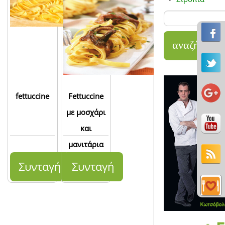
fettuccine
Fettuccine
με μοσχάρι
και
μανιτάρια
Συνταγή
Συνταγή