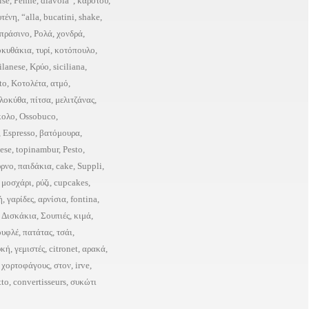
ise
,
Penne
,
diavola”
,
καρότου
,
υτένη
,
“alla
,
bucatini
,
shake
,
πράσινο
,
Ρολά
,
χονδρά
,
οκυθάκια
,
τυρί
,
κοτόπουλο
,
ilanese
,
Κρύο
,
siciliana
,
to
,
Κοτολέτα
,
ατμό
,
λοκύθα
,
πίτσα
,
μελιτζάνας
,
κολο
,
Ossobuco
,
,
Espresso
,
βατόμουρα
,
ese
,
topinambur
,
Pesto
,
ρνο
,
παιδάκια
,
cake
,
Suppli
,
,
μοσχάρι
,
ρύζι
,
cupcakes
,
ή
,
γαρίδες
,
αρνίσια
,
fontina
,
,
Δισκάκια
,
Σουπιές
,
κιμά
,
ουφλέ
,
πατάτας
,
τσάι
,
υκή
,
γεμιστές
,
citronet
,
αρακά
,
,
χορτοφάγους
,
στον
,
irve
,
tto
,
convertisseurs
,
συκώτι