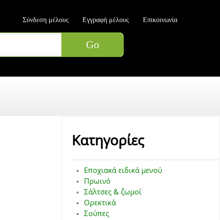
Σύνδεση μέλους
Εγγραφή μέλους
Επικοινωνία
Κατηγορίες
Εποχιακά ειδικά μενού
Πρωινό
Σάλτσες & ζωμοί
Ορεκτικά
Σούπες