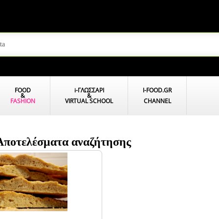
FOOD
i
-ΓΛΩΣΣΑΡΙ
I-FOOD.GR
&
&
FASHION
VIRTUAL SCHOOL
CHANNEL
- Αποτελέσματα αναζήτησης