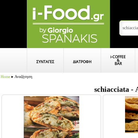
i
-COFFEE
&
ΣΥΝΤΑΓΕΣ
ΔΙΑΤΡΟΦΗ
BAR
Home
▸ Αναζήτηση
schiacciata 