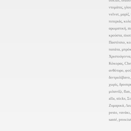
biscuit
,
bruno
ντομάτες
,
γλο
velvet
,
μαρίζ
,
πιπεριάς
,
κολ
αρωματική
,
m
κρούστα
,
risot
Παστίτσιο
,
κο
πατάτα
,
μπρό
Χριστούγεννα
Κόκορας
,
Che
ανθότυρο
,
φού
δεντρολίβανο
χωρίς
,
δροσερ
μιλανέζε
,
flan
alla
,
sticks
,
Σ
Ζυμαρικά
,
Λε
pesto
,
νανάκι
santé
,
prosciu