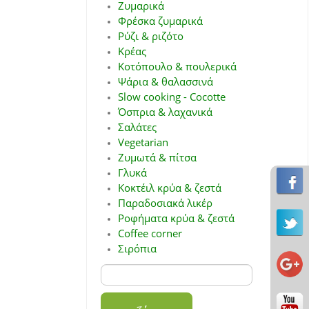
Ζυμαρικά
Φρέσκα ζυμαρικά
Ρύζι & ριζότο
Κρέας
Κοτόπουλο & πουλερικά
Ψάρια & θαλασσινά
Slow cooking - Cocotte
Όσπρια & λαχανικά
Σαλάτες
Vegetarian
Ζυμωτά & πίτσα
Γλυκά
Κοκτέιλ κρύα & ζεστά
Παραδοσιακά λικέρ
Ροφήματα κρύα & ζεστά
Coffee corner
Σιρόπια