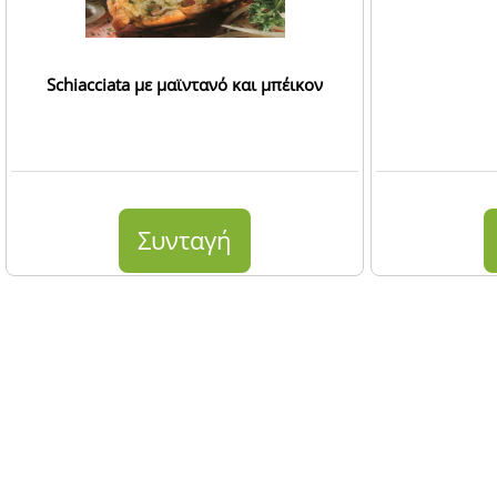
Schiacciata με μαϊντανό και μπέικον
Συνταγή