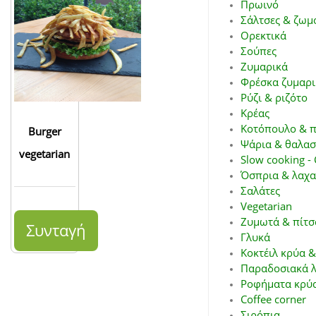
Πρωινό
Σάλτσες & ζωμ
Ορεκτικά
Σούπες
Ζυμαρικά
Φρέσκα ζυμαρι
Ρύζι & ριζότο
Κρέας
Κοτόπουλο & π
Burger
Ψάρια & θαλασ
vegetarian
Slow cooking - 
Όσπρια & λαχα
Σαλάτες
Vegetarian
Ζυμωτά & πίτσ
Συνταγή
Γλυκά
Κοκτέιλ κρύα &
Παραδοσιακά λ
Ροφήματα κρύα
Coffee corner
Σιρόπια