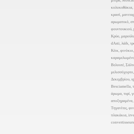
μπίρα
,
Mosca
κολοκυθάκια
,
κρασί
,
μανιτα
αρωματικό
,
σ
φουντουκιού
,
Κρύο
,
μαρούλι
dAsti
,
λάδι
,
τρ
Κέικ
,
φινόκιο
καραμελωμέν
Βελουτέ
,
Σάλτ
μελισσόχορτο
Δεκεμβρίου
,
s
Besciamella
,
άρωμα
,
τυρί
,
γ
αποξηραμένα
Τηγανίτες
,
φι
πλακάκια
,
irv
convertisseurs