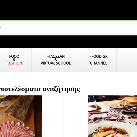
FOOD
i
-ΓΛΩΣΣΑΡΙ
I-FOOD.GR
&
&
FASHION
VIRTUAL SCHOOL
CHANNEL
 Αποτελέσματα αναζήτησης