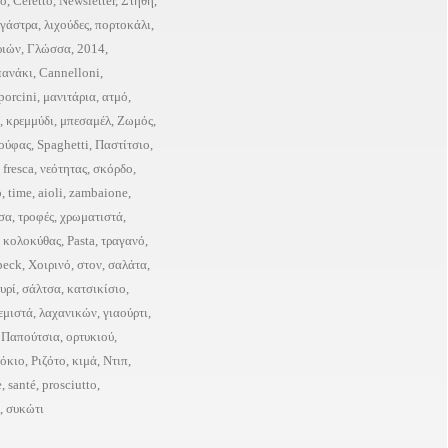
to
,
Ceretto
,
Newsletter
,
Στήθη
,
γάστρα
,
λιχούδες
,
πορτοκάλι
,
ριών
,
Γλώσσα
,
2014
,
πανάκι
,
Cannelloni
,
porcini
,
μανιτάρια
,
ατμό
,
,
κρεμμύδι
,
μπεσαμέλ
,
Ζωμός
,
ούφας
,
Spaghetti
,
Παστίτσιο
,
,
fresca
,
νεότητας
,
σκόρδο
,
ο
,
time
,
aioli
,
zambaione
,
σα
,
τροφές
,
χρωματιστά
,
,
κολοκύθας
,
Pasta
,
τραγανό
,
peck
,
Χοιρινό
,
στον
,
σαλάτα
,
τυρί
,
σάλτσα
,
κατσικίσιο
,
εμιστά
,
λαχανικών
,
γιαούρτι
,
,
Παπούτσια
,
ορτυκιού
,
νόκιο
,
Ριζότο
,
κιμά
,
Ντιπ
,
e
,
santé
,
prosciutto
,
,
συκώτι