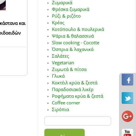
Ζυμαρικά
Φρέσκα ζυμαρικά
Ρύζι & ριζότο
Κρέας
 κάστανα και
Κοτόπουλο & πουλερικά
ριδοειδών
Ψάρια & θαλασσινά
Slow cooking - Cocotte
Όσπρια & λαχανικά
Σαλάτες
Vegetarian
Ζυμωτά & πίτσα
Γλυκά
Κοκτέιλ κρύα & ζεστά
Παραδοσιακά λικέρ
Ροφήματα κρύα & ζεστά
Coffee corner
Σιρόπια