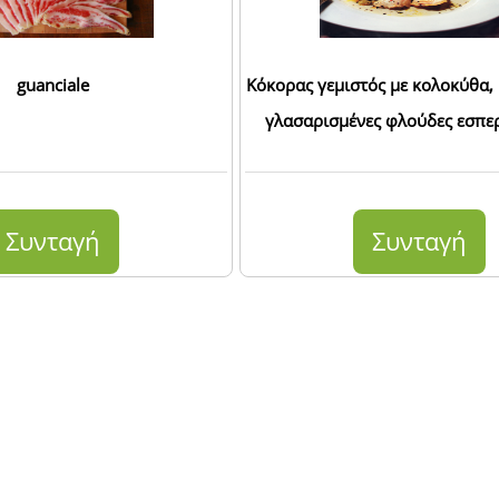
guanciale
Κόκορας γεμιστός με κολοκύθα,
γλασαρισμένες φλούδες εσπε
Συνταγή
Συνταγή