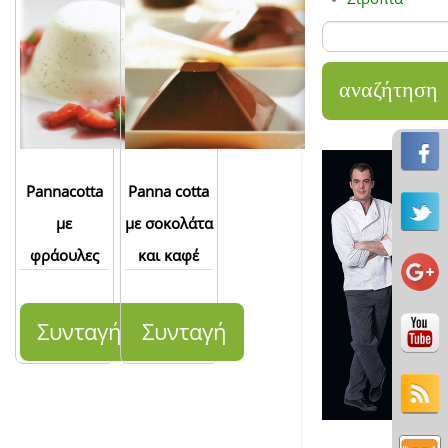
Pannacotta
Panna cotta
με
με σοκολάτα
φράουλες
και καφέ
Συνταγή
Συνταγή