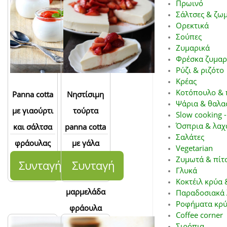
Πρωινό
Σάλτσες & ζω
Ορεκτικά
Σούπες
Ζυμαρικά
Φρέσκα ζυμαρ
Ρύζι & ριζότο
Κρέας
Κοτόπουλο & 
Panna cotta
Νηστίσιμη
Ψάρια & θαλα
με γιαούρτι
τούρτα
Slow cooking -
Όσπρια & λαχ
και σάλτσα
panna cotta
Σαλάτες
φράουλας
με γάλα
Vegetarian
αμυγδάλου
Ζυμωτά & πίτ
Συνταγή
Συνταγή
Γλυκά
και
Κοκτέιλ κρύα 
μαρμελάδα
Παραδοσιακά 
Ροφήματα κρύ
φράουλα
Coffee corner
Σιρόπια