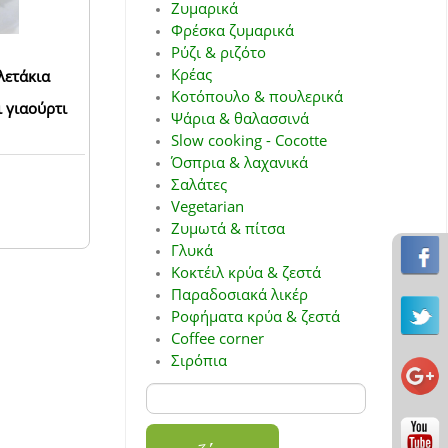
Ζυμαρικά
Φρέσκα ζυμαρικά
Ρύζι & ριζότο
Κρέας
λετάκια
Κοτόπουλο & πουλερικά
 γιαούρτι
Ψάρια & θαλασσινά
Slow cooking - Cocotte
Όσπρια & λαχανικά
Σαλάτες
Vegetarian
Ζυμωτά & πίτσα
Γλυκά
Κοκτέιλ κρύα & ζεστά
Παραδοσιακά λικέρ
Ροφήματα κρύα & ζεστά
Coffee corner
Σιρόπια