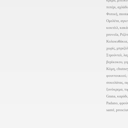
κρέμα
,
μπέικο
πιπέρι
,
αχλάδι
Φυτική
,
mosta
Ομελέτα
,
αγκι
κοκτέιλ
,
κακά
provola
,
Ριζό
Κολοκυθάκια
χωρίς
,
μπριζό
Στρούντελ
,
λα
βερίκοκου
,
γε
Κόμη
,
chutne
φουντουκιού
,
σοκολάτας
,
ra
ξυνόκρεμα
,
τυ
Grana
,
καρύδι
Padano
,
φρού
santé
,
prosciu