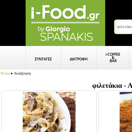
i
-COFFEE
&
ΣΥΝΤΑΓΕΣ
ΔΙΑΤΡΟΦΗ
BAR
Home
▸ Αναζήτηση
φιλετάκια -