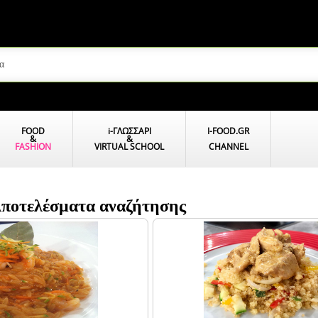
FOOD
i
-ΓΛΩΣΣΑΡΙ
I-FOOD.GR
&
&
FASHION
VIRTUAL SCHOOL
CHANNEL
 Αποτελέσματα αναζήτησης