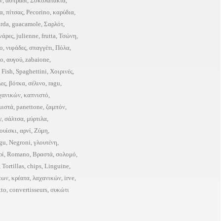
ν
,
ασπράδι
,
Σοκολατάκια
,
α
,
πίτσας
,
Pecorino
,
καρύδια
,
rda
,
guacamole
,
Σαρλότ
,
νάρες
,
julienne
,
frutta
,
Τσώνη
,
ο
,
νιφάδες
,
σπαγγέτι
,
Πόλα
,
το
,
αυγού
,
zabaione
,
,
Fish
,
Spaghettini
,
Χοιρινές
,
λες
,
βότκα
,
σέλινο
,
ragu
,
χανικών
,
καπνιστό
,
μιστά
,
panettone
,
ζαμπόν
,
y
,
σάλτσα
,
μύρτιλα
,
ουίσκι
,
αρνί
,
Ζύμη
,
gu
,
Negroni
,
γλουτένη
,
ρί
,
Romano
,
Βραστά
,
σολομό
,
,
Tortillas
,
chips
,
Linguine
,
των
,
κρέατα
,
λαχανικών
,
irve
,
tto
,
convertisseurs
,
συκώτι