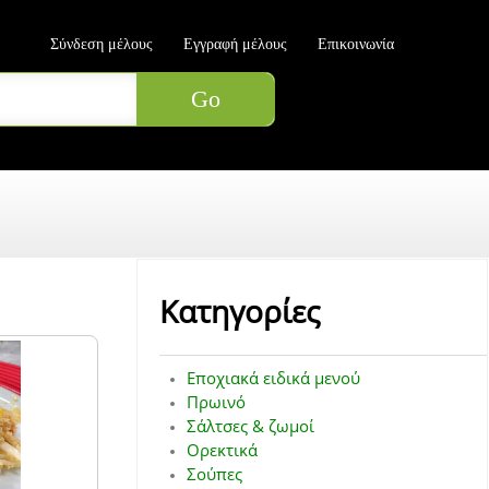
Σύνδεση μέλους
Εγγραφή μέλους
Επικοινωνία
Κατηγορίες
Εποχιακά ειδικά μενού
Πρωινό
Σάλτσες & ζωμοί
Ορεκτικά
Σούπες