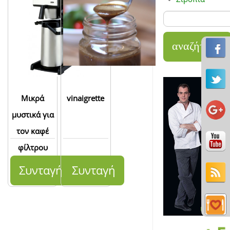
Μικρά
vinaigrette
μυστικά για
τον καφέ
φίλτρου
Συνταγή
Συνταγή