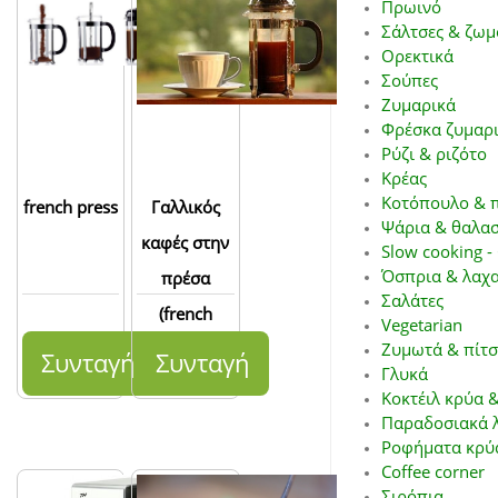
Πρωινό
Σάλτσες & ζωμ
Ορεκτικά
Σούπες
Ζυμαρικά
Φρέσκα ζυμαρ
Ρύζι & ριζότο
Κρέας
Κοτόπουλο & 
french press
Γαλλικός
Ψάρια & θαλα
καφές στην
Slow cooking -
Όσπρια & λαχα
πρέσα
Σαλάτες
(french
Vegetarian
press)
Ζυμωτά & πίτ
Συνταγή
Συνταγή
Γλυκά
Κοκτέιλ κρύα &
Παραδοσιακά λ
Ροφήματα κρύα
Coffee corner
Σιρόπια