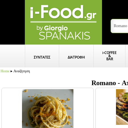
i
-COFFEE
&
ΣΥΝΤΑΓΕΣ
ΔΙΑΤΡΟΦΗ
BAR
Home
▸ Αναζήτηση
Romano - Α