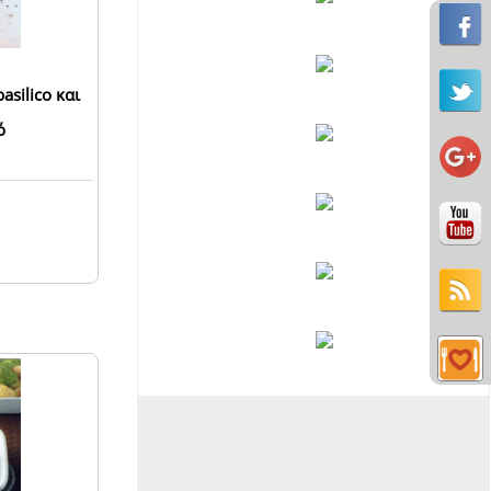
basilico και
ό