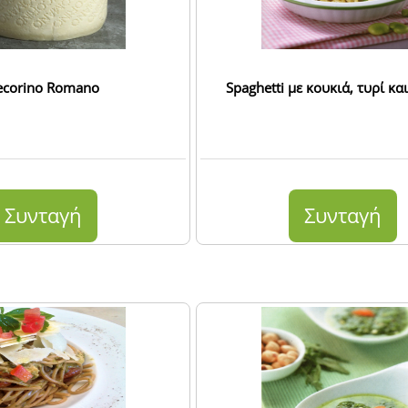
ecorino Romano
Spaghetti με κουκιά, τυρί κ
Συνταγή
Συνταγή