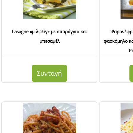
Lasagne «μιλφέιγ» με σπαράγγια και
Ψαρονέφρι 
μπεσαμέλ
φασκόμηλο κα
P
Συνταγή