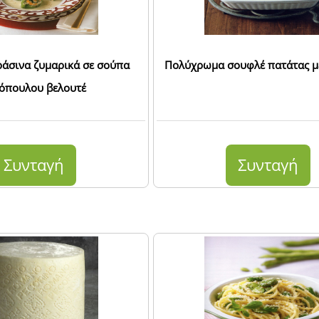
ράσινα ζυμαρικά σε σούπα
Πολύχρωμα σουφλέ πατάτας μ
όπουλου βελουτέ
Συνταγή
Συνταγή