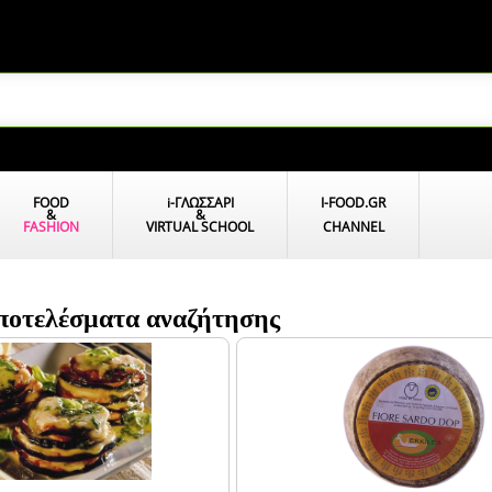
FOOD
i
-ΓΛΩΣΣΑΡΙ
I-FOOD.GR
&
&
FASHION
VIRTUAL SCHOOL
CHANNEL
ποτελέσματα αναζήτησης