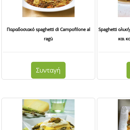
Παραδοσιακό spaghetti di Campofilone al
Spaghetti ολικής
ragù
και κ
Συνταγή