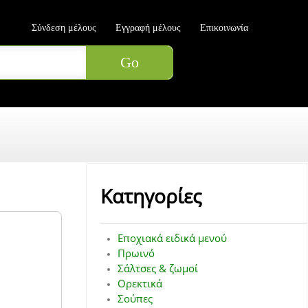
Σύνδεση μέλους
Εγγραφή μέλους
Επικοινωνία
Κατηγορίες
Εποχιακά ειδικά μενού
Πρωινό
Σάλτσες & ζωμοί
Ορεκτικά
Σούπες