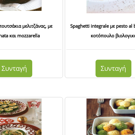
ουτσάκια μελιτζάνας, με
Spaghetti integrale με pesto al 
nata και mozzarella
κοτόπουλο βιολογικ
Συνταγή
Συνταγή