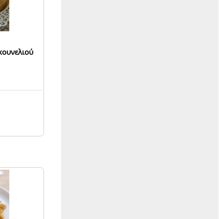
u κουνελιού