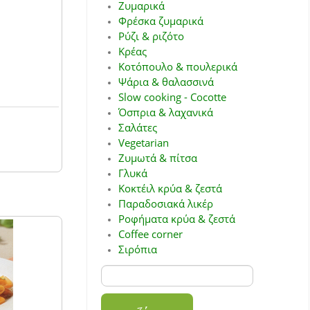
Ζυμαρικά
Φρέσκα ζυμαρικά
Ρύζι & ριζότο
Κρέας
Κοτόπουλο & πουλερικά
Ψάρια & θαλασσινά
Slow cooking - Cocotte
Όσπρια & λαχανικά
Σαλάτες
Vegetarian
Ζυμωτά & πίτσα
Γλυκά
Κοκτέιλ κρύα & ζεστά
Παραδοσιακά λικέρ
Ροφήματα κρύα & ζεστά
Coffee corner
Σιρόπια