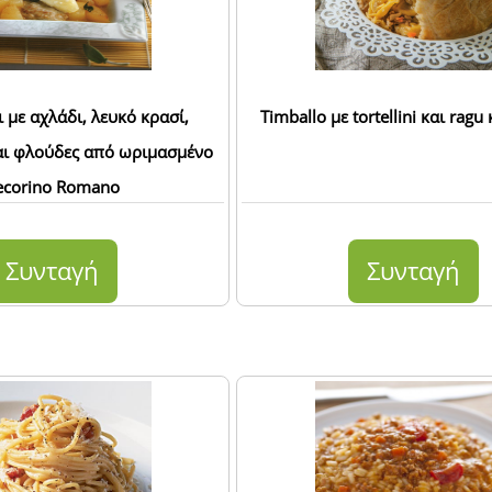
με αχλάδι, λευκό κρασί,
Timballo με tortellini και rag
ι φλούδες από ωριμασμένο
ecorino Romano
Συνταγή
Συνταγή