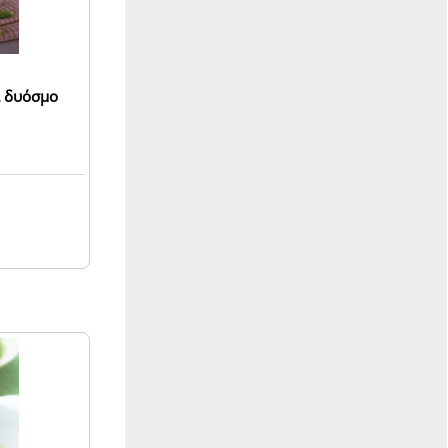
αι δυόσμο