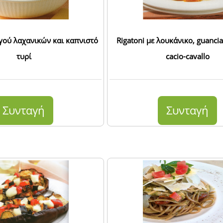
αγού λαχανικών και καπνιστό
Rigatoni με λουκάνικο, guancia
τυρί
cacio-cavallo
Συνταγή
Συνταγή