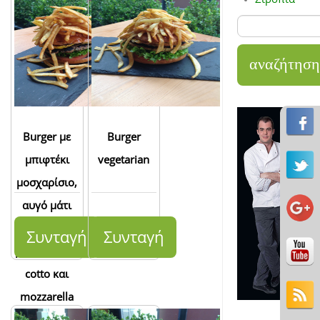
Burger με
Burger
μπιφτέκι
vegetarian
μοσχαρίσιο,
αυγό μάτι
στην πλάκα,
Συνταγή
Συνταγή
με prosciutto
cotto και
mozzarella