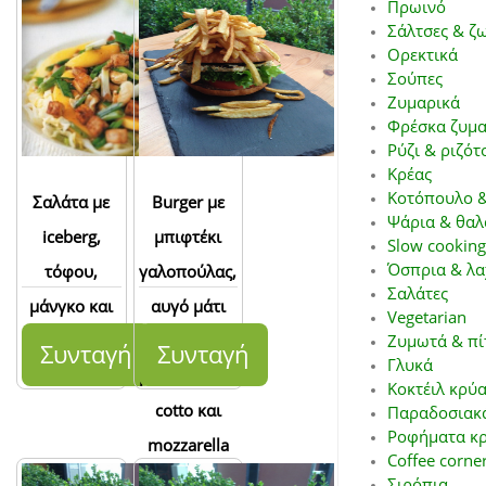
Πρωινό
Σάλτσες & ζ
Ορεκτικά
Σούπες
Ζυμαρικά
Φρέσκα ζυμα
Ρύζι & ριζότ
Κρέας
Κοτόπουλο &
Σαλάτα με
Burger με
Ψάρια & θαλ
iceberg,
μπιφτέκι
Slow cooking
Όσπρια & λα
τόφου,
γαλοπούλας,
Σαλάτες
μάνγκο και
αυγό μάτι
Vegetarian
τζίντζερ
στην πλάκα,
Ζυμωτά & πί
Συνταγή
Συνταγή
Γλυκά
με prosciutto
Κοκτέιλ κρύα
cotto και
Παραδοσιακά
Ροφήματα κρ
mozzarella
Coffee corne
Σιρόπια