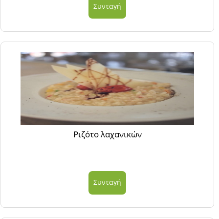
Συνταγή
Ριζότο λαχανικών
Συνταγή