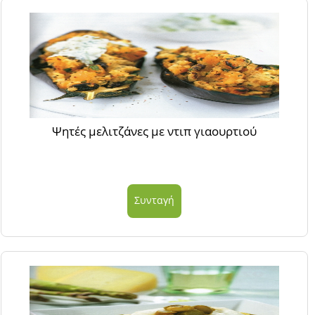
Ψητές μελιτζάνες με ντιπ γιαουρτιού
Συνταγή