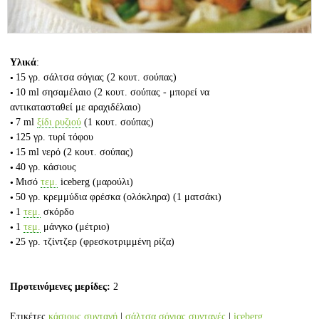
Υλικά
:
15 γρ.
σάλτσα σόγιας
(2 κουτ. σούπας)
10 ml
σησαμέλαιο
(2 κουτ. σούπας - μπορεί να
αντικατασταθεί με αραχιδέλαιο)
7 ml
ξίδι ρυζιού
(1 κουτ. σούπας)
125 γρ.
τυρί τόφου
15 ml
νερό
(2 κουτ. σούπας)
40 γρ.
κάσιους
Μισό
τεμ.
iceberg (μαρούλι)
50 γρ.
κρεμμύδια φρέσκα (ολόκληρα)
(1 ματσάκι)
1
τεμ.
σκόρδο
1
τεμ.
μάνγκο (μέτριο)
25 γρ.
τζίντζερ
(φρεσκοτριμμένη ρίζα)
Προτεινόμενες μερίδες:
2
Ετικέτες
κάσιους συνταγή
|
σάλτσα σόγιας συνταγές
|
iceberg