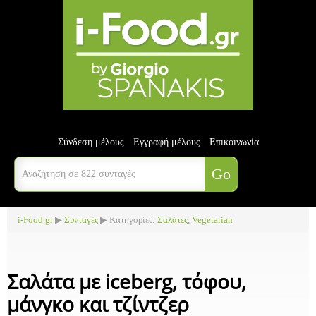
Σύνδεση μέλους
Εγγραφή μέλους
Επικοινωνία
i-Food.gr
▶
Συνταγές
▶ Κατηγορίες:
Σαλάτες
,
Vegetarian
Σαλάτα με iceberg, τόφου,
μάνγκο και τζίντζερ