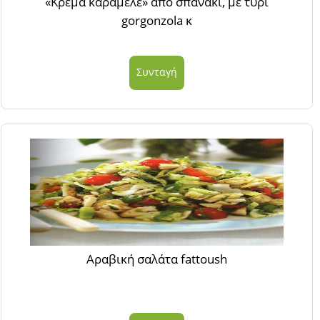
«Κρέμα καραμελέ» από σπανάκι, με τυρί
gorgonzola κ
Συνταγή
Αραβική σαλάτα fattoush