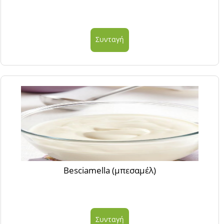
Συνταγή
Besciamella (μπεσαμέλ)
Συνταγή