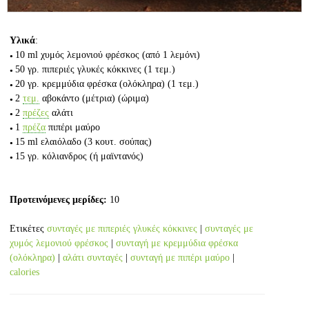
Υλικά
:
10 ml
χυμός λεμονιού φρέσκος
(από 1 λεμόνι)
50 γρ.
πιπεριές γλυκές κόκκινες
(1 τεμ.)
20 γρ.
κρεμμύδια φρέσκα (ολόκληρα)
(1 τεμ.)
2
τεμ.
αβοκάντο (μέτρια)
(ώριμα)
2
πρέζες
αλάτι
1
πρέζα
πιπέρι μαύρο
15 ml
ελαιόλαδο
(3 κουτ. σούπας)
15 γρ.
κόλιανδρος
(ή μαϊντανός)
Προτεινόμενες μερίδες:
10
Ετικέτες
συνταγές με πιπεριές γλυκές κόκκινες
|
συνταγές με
χυμός λεμονιού φρέσκος
|
συνταγή με κρεμμύδια φρέσκα
(ολόκληρα)
|
αλάτι συνταγές
|
συνταγή με πιπέρι μαύρο
|
calories