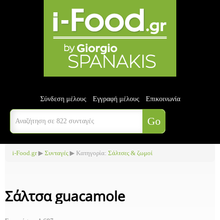
Σύνδεση μέλους
Εγγραφή μέλους
Επικοινωνία
i-Food.gr
▶
Συνταγές
▶ Κατηγορία:
Σάλτσες & ζωμοί
Σάλτσα guacamole