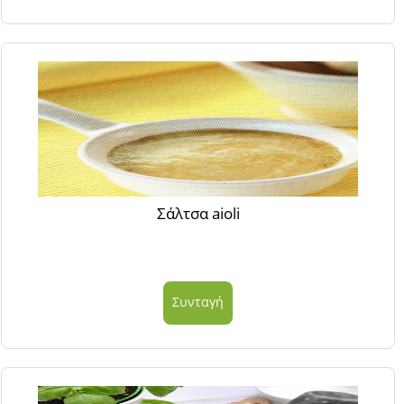
Σάλτσα aioli
Συνταγή