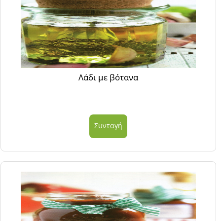
Λάδι με βότανα
Συνταγή