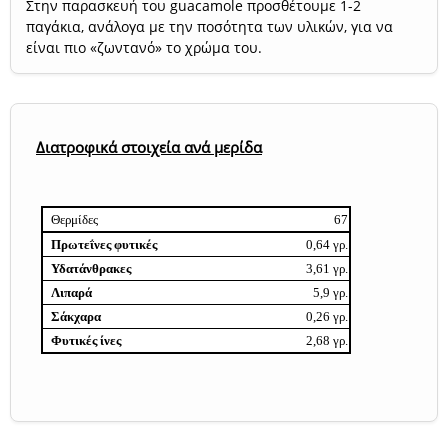
Στην παρασκευή του guacamole προσθέτουμε 1-2
παγάκια, ανάλογα με την ποσότητα των υλικών, για να
είναι πιο «ζωντανό» το χρώμα του.
Διατροφικά στοιχεία ανά μερίδα
Θερμίδες
67
Πρωτεΐνες φυτικές
0,64 γρ.
Υδατάνθρακες
3,61 γρ.
Λιπαρά
5,9 γρ.
Σάκχαρα
0,26 γρ.
Φυτικές ίνες
2,68 γρ.