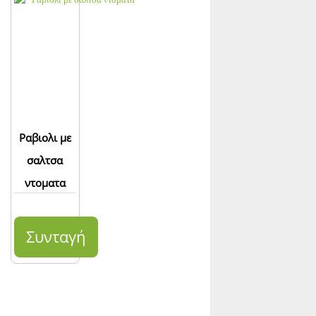
Ραβιολι με
σαλτσα
ντοματα
Συνταγή