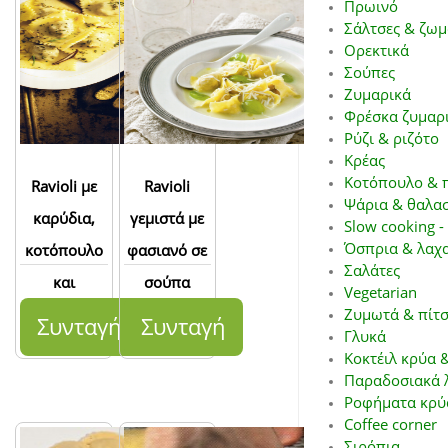
Πρωινό
Σάλτσες & ζωμ
Ορεκτικά
Σούπες
Ζυμαρικά
Φρέσκα ζυμαρ
Ρύζι & ριζότο
Κρέας
Κοτόπουλο & 
Ravioli με
Ravioli
Ψάρια & θαλα
καρύδια,
γεμιστά με
Slow cooking -
Όσπρια & λαχ
κοτόπουλο
φασιανό σε
Σαλάτες
και
σούπα
Vegetarian
χουρμάδες
σταφυλιών
Ζυμωτά & πίτ
Συνταγή
Συνταγή
Γλυκά
Κοκτέιλ κρύα 
Παραδοσιακά 
Ροφήματα κρύ
Coffee corner
Σιρόπια