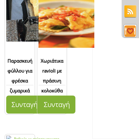
Παρασκευή
Χωριάτικα
φύλλου για
ravioli με
φρέσκα
πράσινη
ζυμαρικά
κολοκύθα
Συνταγή
Συνταγή