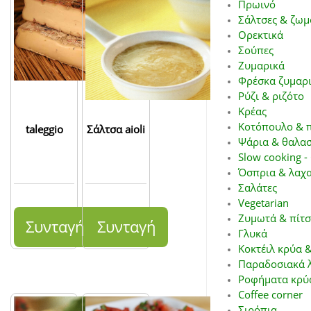
Πρωινό
Σάλτσες & ζωμ
Ορεκτικά
Σούπες
Ζυμαρικά
Φρέσκα ζυμαρ
Ρύζι & ριζότο
Κρέας
Κοτόπουλο & 
taleggio
Σάλτσα aioli
Ψάρια & θαλα
Slow cooking -
Όσπρια & λαχα
Σαλάτες
Vegetarian
Ζυμωτά & πίτ
Συνταγή
Συνταγή
Γλυκά
Κοκτέιλ κρύα &
Παραδοσιακά λ
Ροφήματα κρύα
Coffee corner
Σιρόπια