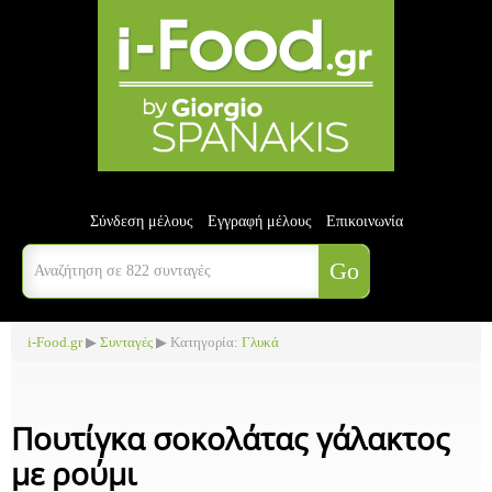
Σύνδεση μέλους
Εγγραφή μέλους
Επικοινωνία
i-Food.gr
▶
Συνταγές
▶ Κατηγορία:
Γλυκά
Πουτίγκα σοκολάτας γάλακτος
με ρούμι