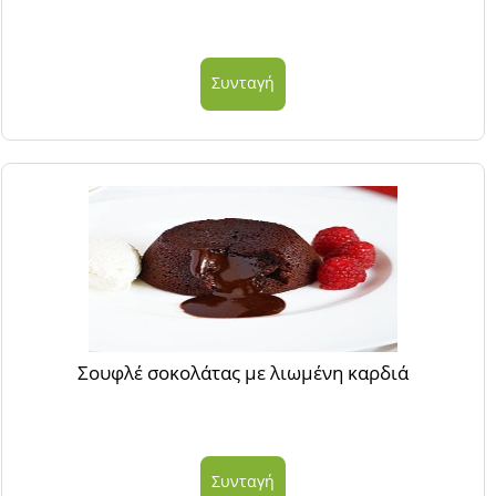
Συνταγή
Σουφλέ σοκολάτας με λιωμένη καρδιά
Συνταγή