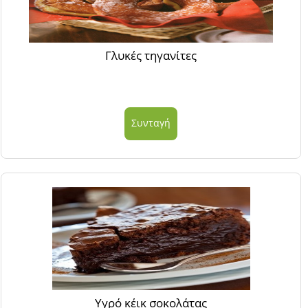
Γλυκές τηγανίτες
Συνταγή
Υγρό κέικ σοκολάτας