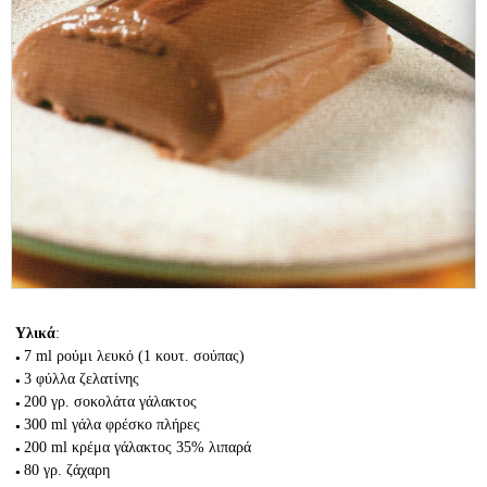
Υλικά
:
7 ml
ρούμι λευκό
(1 κουτ. σούπας)
3
φύλλα ζελατίνης
200 γρ.
σοκολάτα γάλακτος
300 ml
γάλα φρέσκο πλήρες
200 ml
κρέμα γάλακτος 35% λιπαρά
80 γρ.
ζάχαρη