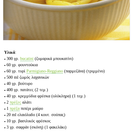
Υλικά
:
300 γρ.
bucatini
(ζυμαρικά μπουκατίνι)
60 γρ.
φουντούκια
60 γρ.
τυρί
Parmigiano-Reggiano
(παρμεζάνα)
(τριμμένο)
500 ml
ζωμός λαχανικών
40 γρ.
βούτυρο
400 γρ.
πατάτες
(2 τεμ.)
40 γρ.
κρεμμύδια φρέσκα (ολόκληρα)
(1 τεμ.)
2
πρέζες
αλάτι
1
πρέζα
πιπέρι μαύρο
20 ml
ελαιόλαδο
(4 κουτ. σούπας)
10 γρ.
βασιλικός φρέσκος
3 γρ.
σαφράν (σκόνη)
(1 φακελάκι)