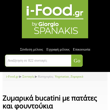
Σύνδεση μέλους
Εγγραφή μέλους
Επικοινωνία
i-Food.gr
▶
Συνταγές
▶ Κατηγορίες:
Vegetarian
,
Ζυμαρικά
Ζυμαρικά bucatini με πατάτες
και φουντούκια