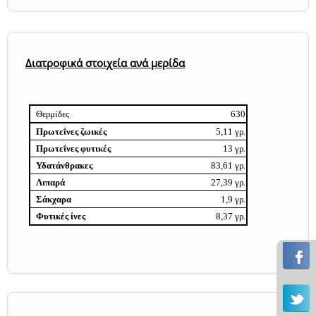
Διατροφικά στοιχεία ανά μερίδα
Θερμίδες
630
Πρωτεΐνες ζωικές
5,11 γρ.
Πρωτεΐνες φυτικές
13 γρ.
Υδατάνθρακες
83,61 γρ.
Λιπαρά
27,39 γρ.
Σάκχαρα
1,9 γρ.
Φυτικές ίνες
8,37 γρ.