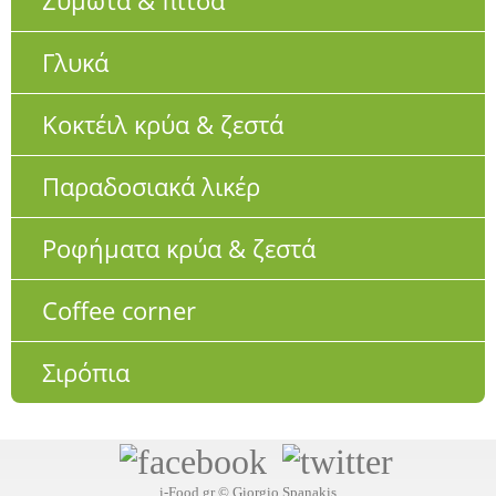
Ζυμωτά & πίτσα
Γλυκά
Κοκτέιλ κρύα & ζεστά
Παραδοσιακά λικέρ
Ροφήματα κρύα & ζεστά
Coffee corner
Σιρόπια
i-Food.gr © Giorgio Spanakis