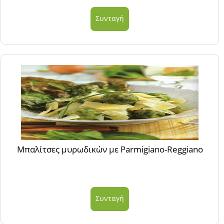
Συνταγή
Μπαλίτσες μυρωδικών με Parmigiano-Reggiano
Συνταγή