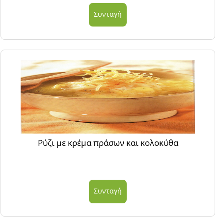
Συνταγή
Ρύζι με κρέμα πράσων και κολοκύθα
Συνταγή