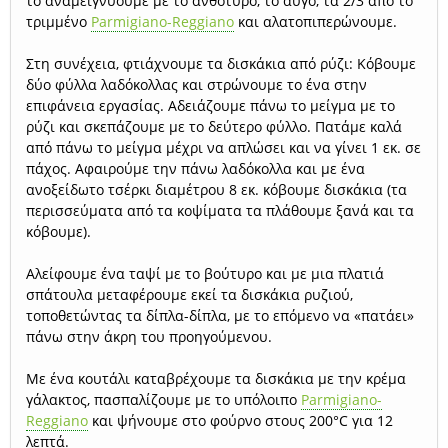
το αναμειγνύουμε με το ανθότυρο, το αυγό, τα 2/3 από το
τριμμένο
Parmigiano-Reggiano
και αλατοπιπερώνουμε.
Στη συνέχεια, φτιάχνουμε τα δισκάκια από ρύζι: Κόβουμε
δύο φύλλα λαδόκολλας και στρώνουμε το ένα στην
επιφάνεια εργασίας. Αδειάζουμε πάνω το μείγμα με το
ρύζι και σκεπάζουμε με το δεύτερο φύλλο. Πατάμε καλά
από πάνω το μείγμα μέχρι να απλώσει και να γίνει 1 εκ. σε
πάχος. Αφαιρούμε την πάνω λαδόκολλα και με ένα
ανοξείδωτο τσέρκι διαμέτρου 8 εκ. κόβουμε δισκάκια (τα
περισσεύματα από τα κοψίματα τα πλάθουμε ξανά και τα
κόβουμε).
Αλείφουμε ένα ταψί με το βούτυρο και με μια πλατιά
σπάτουλα μεταφέρουμε εκεί τα δισκάκια ρυζιού,
τοποθετώντας τα δίπλα-δίπλα, με το επόμενο να «πατάει»
πάνω στην άκρη του προηγούμενου.
Με ένα κουτάλι καταβρέχουμε τα δισκάκια με την κρέμα
γάλακτος, πασπαλίζουμε με το υπόλοιπο
Parmigiano-
Reggiano
και ψήνουμε στο φούρνο στους 200°C για 12
λεπτά.