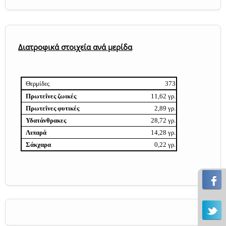
Διατροφικά στοιχεία ανά μερίδα
Θερμίδες
373
Πρωτεΐνες ζωικές
11,62 γρ.
Πρωτεΐνες φυτικές
2,89 γρ.
Υδατάνθρακες
28,72 γρ.
Λιπαρά
14,28 γρ.
Σάκχαρα
0,22 γρ.