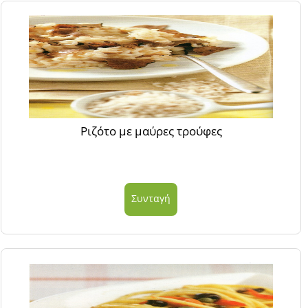
Ριζότο με μαύρες τρούφες
Συνταγή