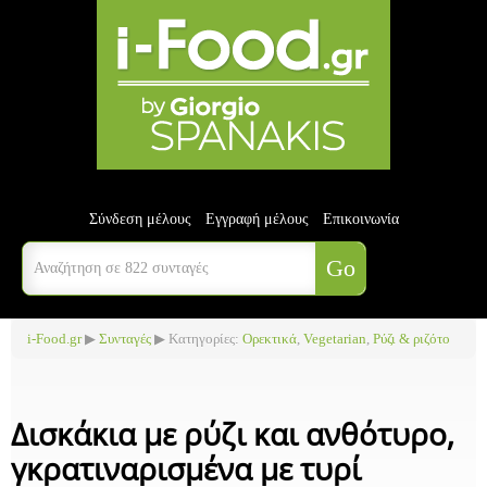
Σύνδεση μέλους
Εγγραφή μέλους
Επικοινωνία
i-Food.gr
▶
Συνταγές
▶ Κατηγορίες:
Ορεκτικά
,
Vegetarian
,
Ρύζι & ριζότο
Δισκάκια με ρύζι και ανθότυρο,
γκρατιναρισμένα με τυρί