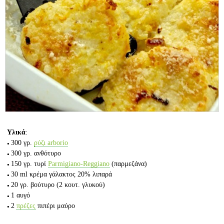
Υλικά
:
300 γρ.
ρύζι arborio
300 γρ.
ανθότυρο
150 γρ.
τυρί
Parmigiano-Reggiano
(παρμεζάνα)
30 ml
κρέμα γάλακτος 20% λιπαρά
20 γρ.
βούτυρο
(2 κουτ. γλυκού)
1
αυγό
2
πρέζες
πιπέρι μαύρο