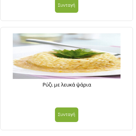
Συνταγή
Ρύζι με λευκά ψάρια
Συνταγή