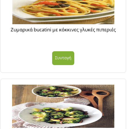
Ζυμαρικά bucatini με κόκκινες γλυκές πιπεριές
Συνταγή