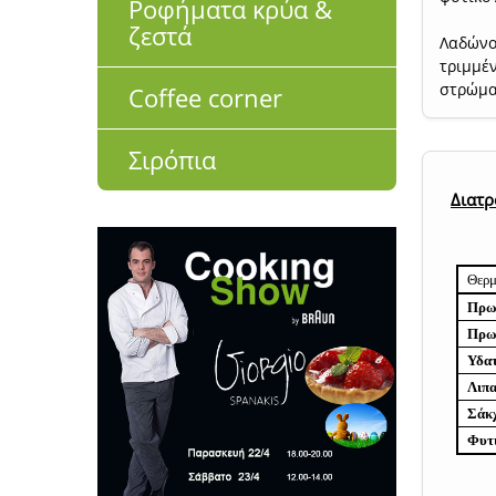
Ροφήματα κρύα &
ζεστά
Λαδώνο
τριμμέ
στρώμα 
Coffee corner
Σιρόπια
Διατρ
Θερμ
Πρωτ
Πρωτ
Υδα
Λιπ
Σάκ
Φυτι