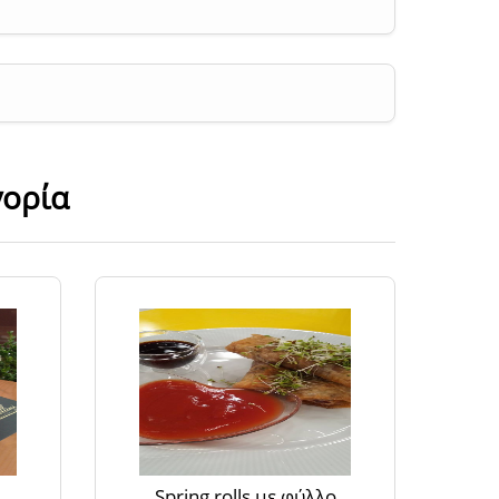
γορία
Spring rolls με φύλλο