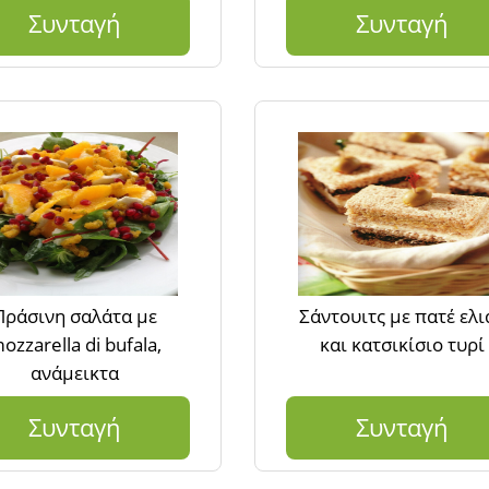
Συνταγή
Συνταγή
Πράσινη σαλάτα με
Σάντουιτς με πατέ ελι
ozzarella di bufala,
και κατσικίσιο τυρί
ανάμεικτα
Συνταγή
Συνταγή