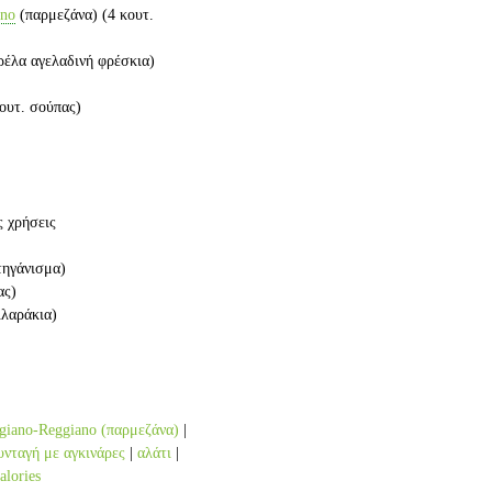
ano
(παρμεζάνα)
(4 κουτ.
έλα αγελαδινή φρέσκια)
κουτ. σούπας)
ς χρήσεις
 τηγάνισμα)
ας)
λλαράκια)
igiano-Reggiano (παρμεζάνα)
|
υνταγή με αγκινάρες
|
αλάτι
|
alories