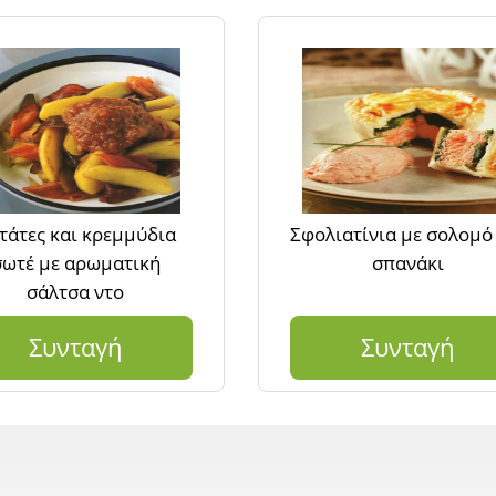
τάτες και κρεμμύδια
Σφολιατίνια με σολομό
σωτέ με αρωματική
σπανάκι
σάλτσα ντο
Συνταγή
Συνταγή