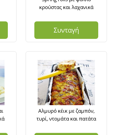
κρούστας και λαχανικά
Συνταγή
αι
Αλμυρό κέικ με ζαμπόν,
κά
τυρί, ντομάτα και πατάτα