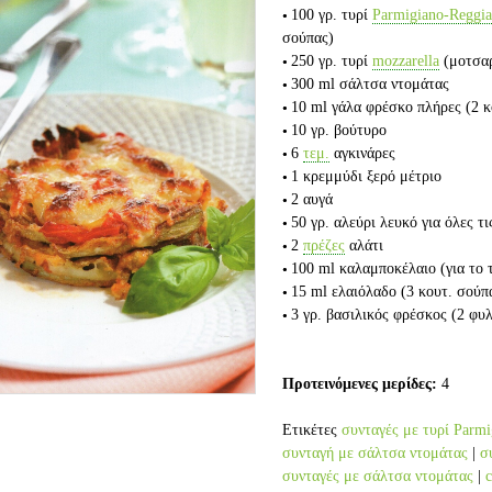
100 γρ.
τυρί
Parmigiano-Reggi
σούπας)
250 γρ.
τυρί
mozzarella
(μοτσαρ
300 ml
σάλτσα ντομάτας
10 ml
γάλα φρέσκο πλήρες
(2 
10 γρ.
βούτυρο
6
τεμ.
αγκινάρες
1
κρεμμύδι ξερό μέτριο
2
αυγά
50 γρ.
αλεύρι λευκό για όλες τι
2
πρέζες
αλάτι
100 ml
καλαμποκέλαιο
(για το
15 ml
ελαιόλαδο
(3 κουτ. σούπ
3 γρ.
βασιλικός φρέσκος
(2 φυ
Προτεινόμενες μερίδες:
4
Ετικέτες
συνταγές με τυρί Parm
συνταγή με σάλτσα ντομάτας
|
σ
συνταγές με σάλτσα ντομάτας
|
c