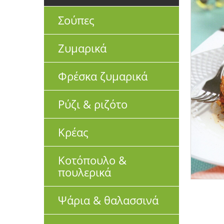
Σούπες
Ζυμαρικά
Φρέσκα ζυμαρικά
Ρύζι & ριζότο
Κρέας
Κοτόπουλο &
πουλερικά
Ψάρια & θαλασσινά