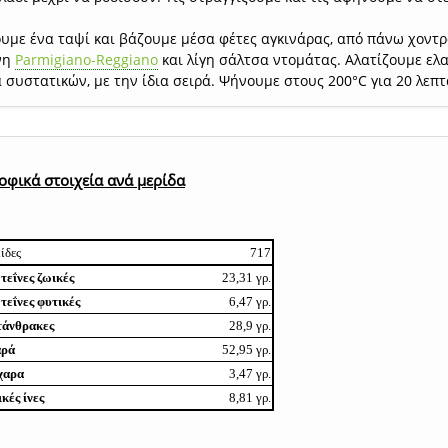
υμε ένα ταψί και βάζουμε μέσα φέτες αγκινάρας, από πάνω χοντ
νη
Parmigiano-Reggiano
και λίγη σάλτσα ντομάτας. Αλατίζουμε ελα
συστατικών, με την ίδια σειρά. Ψήνουμε στους 200°C για 20 λεπ
οφικά στοιχεία ανά μερίδα
ίδες
717
εΐνες ζωικές
23,31 γρ.
εΐνες φυτικές
6,47 γρ.
τάνθρακες
28,9 γρ.
αρά
52,95 γρ.
χαρα
3,47 γρ.
κές ίνες
8,81 γρ.