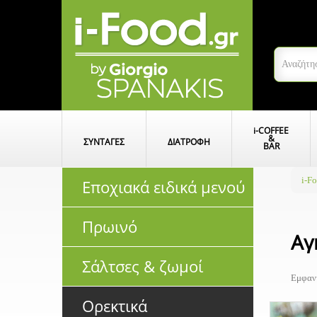
i
-COFFEE
&
ΣΥΝΤΑΓΕΣ
ΔΙΑΤΡΟΦΗ
BAR
i-F
Εποχιακά ειδικά μενού
Πρωινό
Αγ
Σάλτσες & ζωμοί
Εμφανί
Ορεκτικά