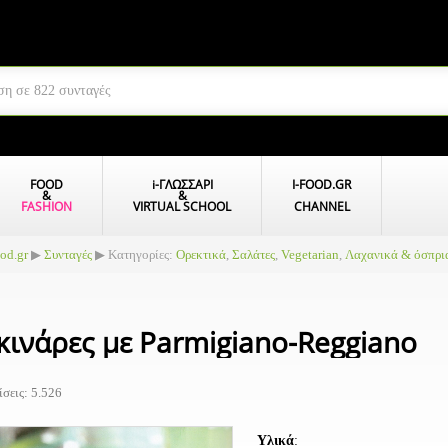
FOOD
i
-ΓΛΩΣΣΑΡΙ
I-FOOD.GR
&
&
FASHION
VIRTUAL SCHOOL
CHANNEL
ood.gr
▶
Συνταγές
▶ Κατηγορίες:
Ορεκτικά
,
Σαλάτες
,
Vegetarian
,
Λαχανικά & όσπρι
κινάρες με Parmigiano-Reggiano
σεις: 5.526
Υλικά
: