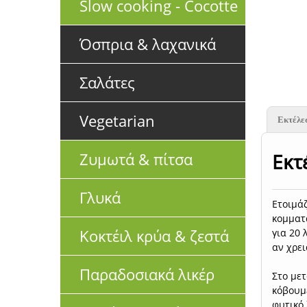
Slow cooking - Cocotte
Όσπρια & λαχανικά
Σαλάτες
Vegetarian
Εκτέλε
Εκτ
Ζυμωτά & πίτσα
Γλυκά
Ετοιμάζ
κομματά
Κοκτέιλ κρύα & ζεστά
για 20 
αν χρει
Παραδοσιακά λικέρ
Στο μετ
κόβουμε
φυτικό 