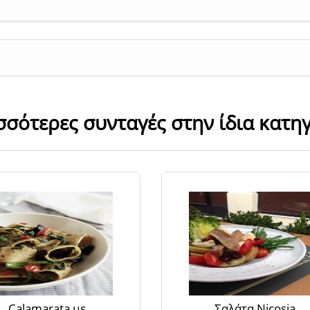
σσότερες συνταγές στην ίδια κατη
Calamarata με
Σαλάτα Nicosia