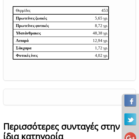
Θερμίδες
453
Πρωτεΐνες ζωικές
5,65 γρ.
Πρωτεΐνες φυτικές
8,72 γρ.
Υδατάνθρακες
48,38 γρ.
Λιπαρά
12,94 γρ.
Σάκχαρα
1,72 γρ.
Φυτικές ίνες
4,02 γρ.
Περισσότερες συνταγές στην
ίδια κατηγορία