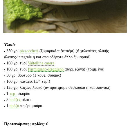
Υλικά
:
350 γρ.
pizzoccheri
(ζυμαρικά πιζοτσέρι)
(ή χυλοπίτες ολικής
άλεσης-integrale ή και οποιοδήποτε άλλο ζυμαρικό)
160 γρ.
τυρί
Valtellina casera
100 γρ.
τυρί
Parmigiano-Reggiano
(παρμεζάνα)
(τριμμένο)
50 γρ.
βούτυρο
(1 κουτ. σούπας)
160 γρ.
πατάτες
(3/4 τεμ.)
125 γρ.
λάχανο λευκό
(αν προτιμάμε σέσκουλα ή και σπανάκι)
1
τεμ.
σκόρδο
3
πρέζες
αλάτι
1
πρέζα
πιπέρι μαύρο
Προτεινόμενες μερίδες:
6