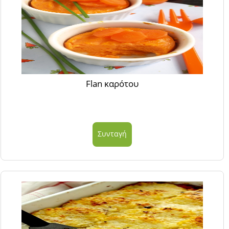
Flan καρότου
Συνταγή