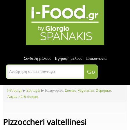
Σύνδεση μέλους
Εγγραφή μέλους
Επικοινωνία
i-Food.gr
▶
Συνταγές
▶ Κατηγορίες:
Σούπες
,
Vegetarian
,
Ζυμαρικά
,
Λαχανικά & όσπρια
Pizzoccheri valtellinesi