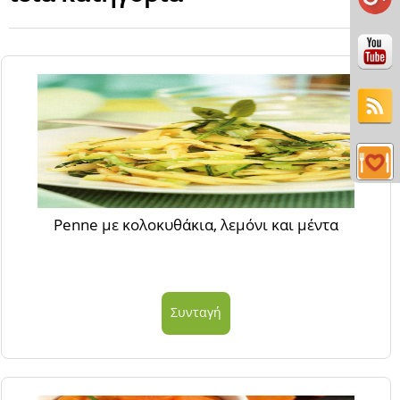
Penne με κολοκυθάκια, λεμόνι και μέντα
Συνταγή