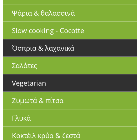
Ψάρια & θαλασσινά
Slow cooking - Cocotte
Όσπρια & λαχανικά
Σαλάτες
Vegetarian
Ζυμωτά & πίτσα
Γλυκά
Κοκτέιλ κρύα & ζεστά