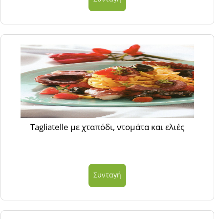
Tagliatelle με χταπόδι, ντομάτα και ελιές
Συνταγή