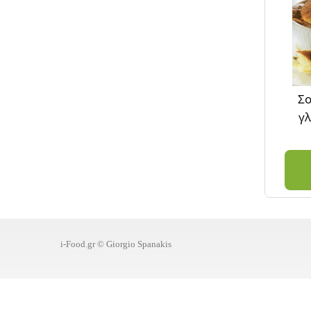
Σο
γλ
i-Food.gr © Giorgio Spanakis