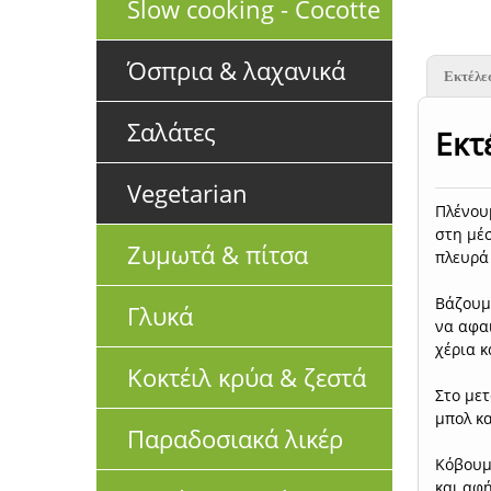
Slow cooking - Cocotte
Όσπρια & λαχανικά
Εκτέλε
Σαλάτες
Εκτ
Vegetarian
Πλένουμ
στη μέσ
Ζυμωτά & πίτσα
πλευρά 
Βάζουμε
Γλυκά
να αφαι
χέρια κ
Κοκτέιλ κρύα & ζεστά
Στο μετ
μπολ κα
Παραδοσιακά λικέρ
Κόβουμε
και αφή