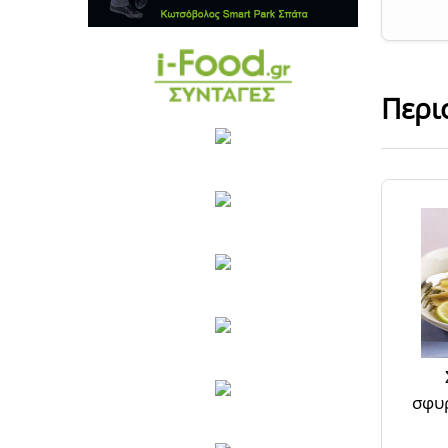
Περι
σφυρ