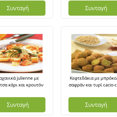
Συνταγή
Συνταγή
αχανικά julienne με
Κεφτεδάκια με μπρόκο
τσα κάρι και κρουτόν
σαφράν και τυρί cacio-
Συνταγή
Συνταγή