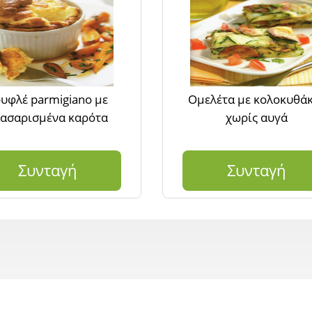
υφλέ parmigiano με
Ομελέτα με κολοκυθά
ασαρισμένα καρότα
χωρίς αυγά
Συνταγή
Συνταγή