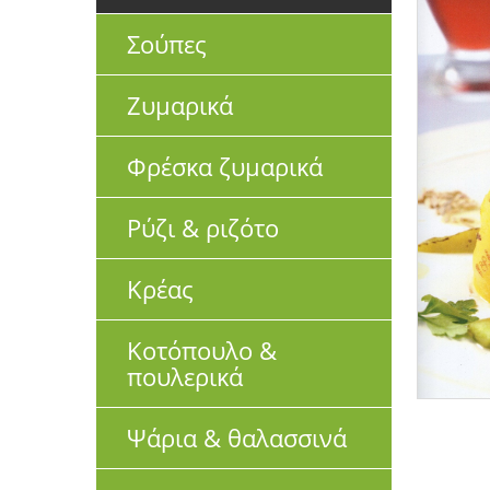
Σούπες
Ζυμαρικά
Φρέσκα ζυμαρικά
Ρύζι & ριζότο
Κρέας
Κοτόπουλο &
πουλερικά
Ψάρια & θαλασσινά