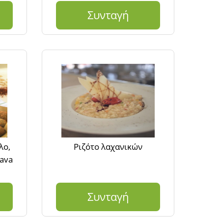
Συνταγή
λο,
Ριζότο λαχανικών
cava
Συνταγή