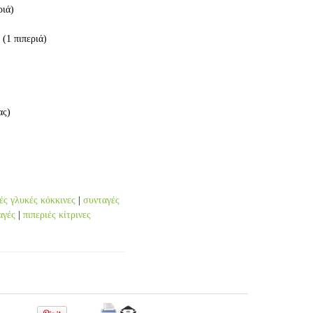
ριά)
ς
(1 πιπεριά)
ας)
ές γλυκές κόκκινες
|
συνταγές
αγές
|
πιπεριές κίτρινες