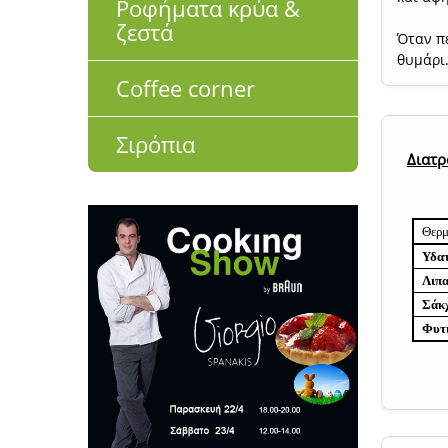
Ροφήματα κρύα &
ζεστά
Όταν πε
θυμάρι
Coffee corner
Σιρόπια
Διατρ
Θερμ
Υδα
Λιπ
Σάκ
Φυτι