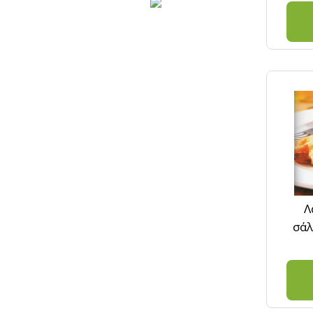
Λ
σάλ