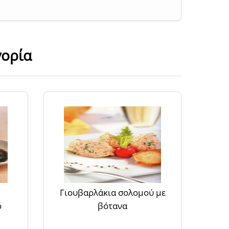
γορία
Γιουβαρλάκια σολομού με
o
βότανα