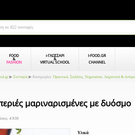
FOOD
i
-ΓΛΩΣΣΑΡΙ
I-FOOD.GR
&
&
FASHION
VIRTUAL SCHOOL
CHANNEL
ood.gr
▶
Συνταγές
▶ Κατηγορίες:
Ορεκτικά
,
Σαλάτες
,
Vegetarian
,
Λαχανικά & όσπρι
περιές μαριναρισμένες με δυόσμο
σεις: 4.930
Υλικά
: