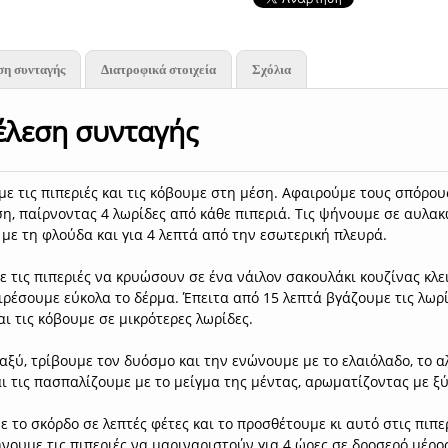
ση συνταγής
Διατροφικά στοιχεία
Σχόλια
έλεση συνταγής
ε τις πιπεριές και τις κόβουμε στη μέση. Αφαιρούμε τους σπόρους
η, παίρνοντας 4 λωρίδες από κάθε πιπεριά. Τις ψήνουμε σε αυλακ
με τη φλούδα και για 4 λεπτά από την εσωτερική πλευρά.
 τις πιπεριές να κρυώσουν σε ένα νάιλον σακουλάκι κουζίνας κλε
ρέσουμε εύκολα το δέρμα. Έπειτα από 15 λεπτά βγάζουμε τις λωρί
αι τις κόβουμε σε μικρότερες λωρίδες.
αξύ, τρίβουμε τον δυόσμο και την ενώνουμε με το ελαιόλαδο, το αλ
ι τις πασπαλίζουμε με το μείγμα της μέντας, αρωματίζοντας με ξ
 το σκόρδο σε λεπτές φέτες και το προσθέτουμε κι αυτό στις πιπ
νουμε τις πιπεριές να μαριναριστούν για 4 ώρες σε δροσερό μέρος