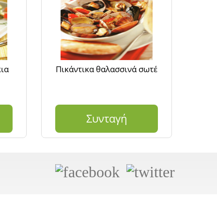
κια
Πικάντικα θαλασσινά σωτέ
Συνταγή