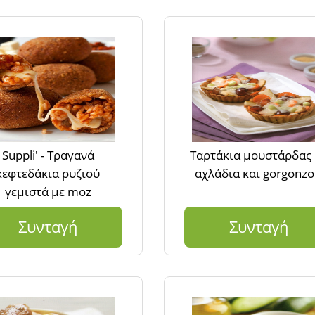
Suppli' - Τραγανά
Ταρτάκια μουστάρδας
κεφτεδάκια ρυζιού
αχλάδια και gorgonzo
γεμιστά με moz
Συνταγή
Συνταγή