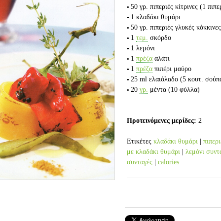
50 γρ.
πιπεριές κίτρινες
(1 πιπε
1
κλαδάκι θυμάρι
50 γρ.
πιπεριές γλυκές κόκκινε
1
τεμ.
σκόρδο
1
λεμόνι
1
πρέζα
αλάτι
1
πρέζα
πιπέρι μαύρο
25 ml
ελαιόλαδο
(5 κουτ. σούπ
20
γρ.
μέντα
(10 φύλλα)
Προτεινόμενες μερίδες:
2
Ετικέτες
κλαδάκι θυμάρι
|
πιπερι
με κλαδάκι θυμάρι
|
λεμόνι συντ
συνταγές
|
calories