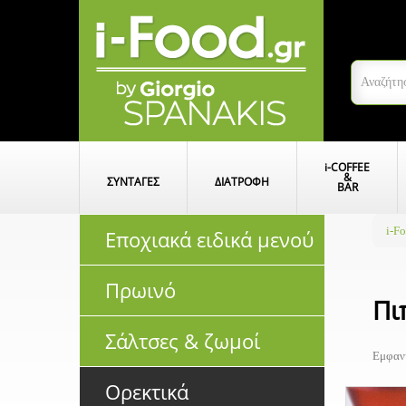
i
-COFFEE
&
ΣΥΝΤΑΓΕΣ
ΔΙΑΤΡΟΦΗ
BAR
i-F
Εποχιακά ειδικά μενού
Πρωινό
Πι
Σάλτσες & ζωμοί
Εμφανί
Ορεκτικά