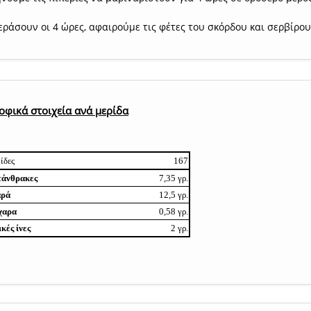
ράσουν οι 4 ώρες, αφαιρούμε τις φέτες του σκόρδου και σερβίρου
.
οφικά στοιχεία ανά μερίδα
ίδες
167
τάνθρακες
7,35 γρ.
αρά
12,5 γρ.
χαρα
0,58 γρ.
κές ίνες
2 γρ.