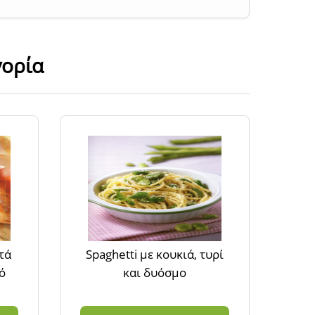
γορία
τά
Spaghetti με κουκιά, τυρί
ό
και δυόσμο