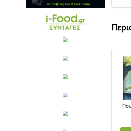
Περι
Που