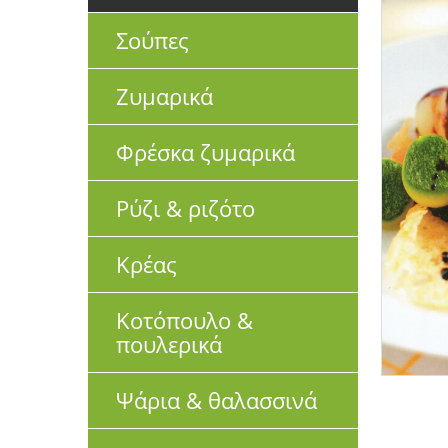
Σούπες
Ζυμαρικά
Φρέσκα ζυμαρικά
Ρύζι & ριζότο
Κρέας
Κοτόπουλο &
πουλερικά
Ψάρια & θαλασσινά