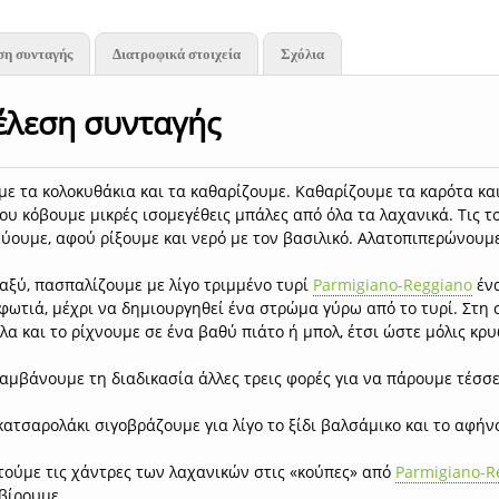
ση συνταγής
Διατροφικά στοιχεία
Σχόλια
έλεση συνταγής
ε τα κολοκυθάκια και τα καθαρίζουμε. Καθαρίζουμε τα καρότα και
ου κόβουμε μικρές ισομεγέθεις μπάλες από όλα τα λαχανικά. Τις τ
ύουμε, αφού ρίξουμε και νερό με τον βασιλικό. Αλατοπιπερώνουμε
αξύ, πασπαλίζουμε με λίγο τριμμένο τυρί
Parmigiano-Reggiano
ένα
φωτιά, μέχρι να δημιουργηθεί ένα στρώμα γύρω από το τυρί. Στη σ
α και το ρίχνουμε σε ένα βαθύ πιάτο ή μπολ, έτσι ώστε μόλις κρυ
αμβάνουμε τη διαδικασία άλλες τρεις φορές για να πάρουμε τέσσ
κατσαρολάκι σιγοβράζουμε για λίγο το ξίδι βαλσάμικο και το αφήν
τούμε τις χάντρες των λαχανικών στις «κούπες» από
Parmigiano-R
βίρουμε.