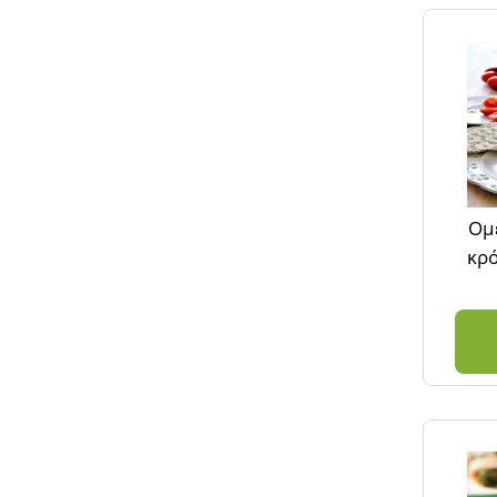
Ομε
κρό