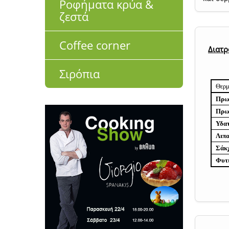
Ροφήματα κρύα &
ζεστά
Coffee corner
Διατρ
Σιρόπια
Θερμ
Πρωτ
Πρωτ
Υδα
Λιπ
Σάκ
Φυτι