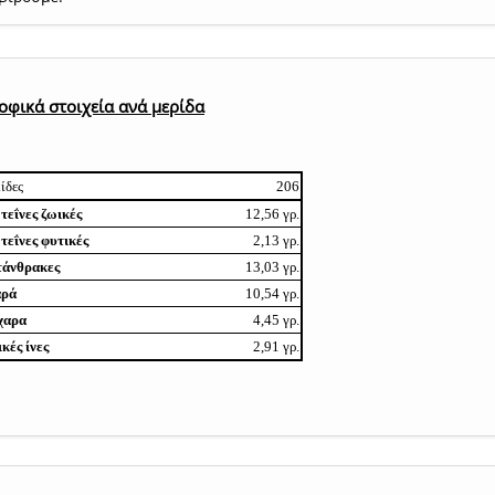
οφικά στοιχεία ανά μερίδα
ίδες
206
εΐνες ζωικές
12,56 γρ.
εΐνες φυτικές
2,13 γρ.
τάνθρακες
13,03 γρ.
αρά
10,54 γρ.
χαρα
4,45 γρ.
κές ίνες
2,91 γρ.