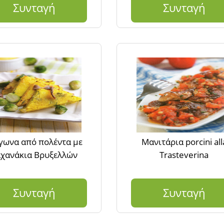
Συνταγή
Συνταγή
γωνα από πολέντα με
Μανιτάρια porcini all
χανάκια Βρυξελλών
Trasteverina
Συνταγή
Συνταγή