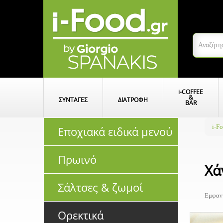
i
-COFFEE
&
ΣΥΝΤΑΓΕΣ
ΔΙΑΤΡΟΦΗ
BAR
i-F
Εποχιακά ειδικά μενού
Πρωινό
Χά
Σάλτσες & ζωμοί
Εμφανί
Ορεκτικά