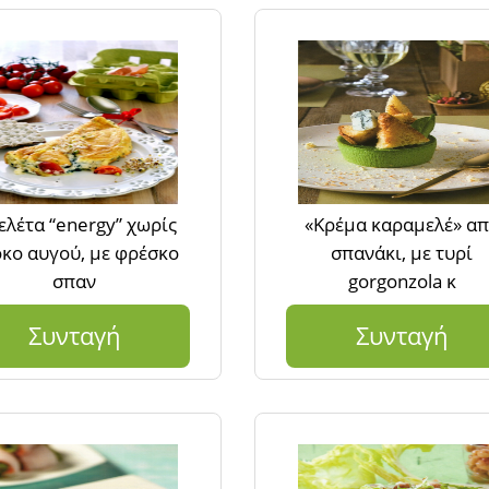
λέτα “energy” χωρίς
«Κρέμα καραμελέ» α
κο αυγού, με φρέσκο
σπανάκι, με τυρί
σπαν
gorgonzola κ
Συνταγή
Συνταγή