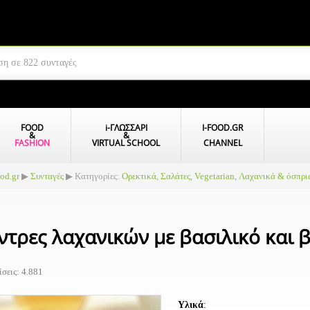
FOOD
i
-ΓΛΩΣΣΑΡΙ
I-FOOD.GR
&
&
FASHION
VIRTUAL SCHOOL
CHANNEL
ood.gr
▶
Συνταγές
▶ Κατηγορίες:
Ορεκτικά
,
Σαλάτες
,
Vegetarian
,
Λαχανικά & όσπρι
ντρες λαχανικών με βασιλικό και 
σεις: 4.881
Υλικά
: