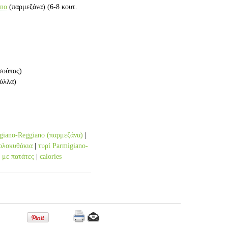
ano
(παρμεζάνα)
(6-8 κουτ.
 σούπας)
φύλλα)
igiano-Reggiano (παρμεζάνα)
|
ολοκυθάκια
|
τυρί Parmigiano-
 με πατάτες
|
calories