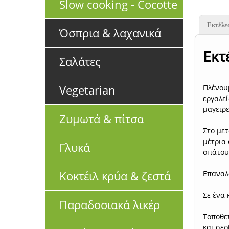
Slow cooking - Cocotte
Εκτέλε
Όσπρια & λαχανικά
Εκτ
Σαλάτες
Vegetarian
Πλένουμ
εργαλεί
μαγειρε
Ζυμωτά & πίτσα
Στο μετ
μέτρια 
Γλυκά
σπάτουλ
Κοκτέιλ κρύα & ζεστά
Επαναλ
Σε ένα 
Παραδοσιακά λικέρ
Τοποθε
και σερ