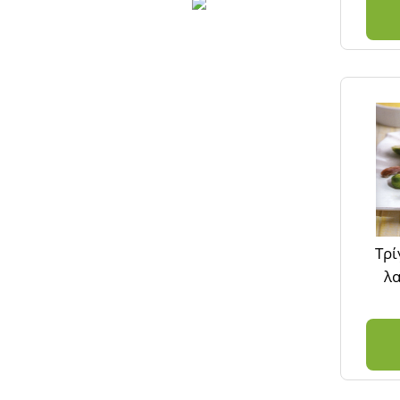
Τρί
λα