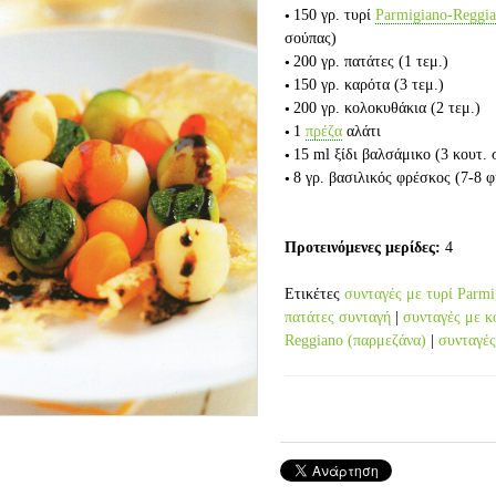
150 γρ.
τυρί
Parmigiano-Reggi
σούπας)
200 γρ.
πατάτες
(1 τεμ.)
150 γρ.
καρότα
(3 τεμ.)
200 γρ.
κολοκυθάκια
(2 τεμ.)
1
πρέζα
αλάτι
15 ml
ξίδι βαλσάμικο
(3 κουτ.
8 γρ.
βασιλικός φρέσκος
(7-8 
Προτεινόμενες μερίδες:
4
Ετικέτες
συνταγές με τυρί Parm
πατάτες συνταγή
|
συνταγές με κ
Reggiano (παρμεζάνα)
|
συνταγές