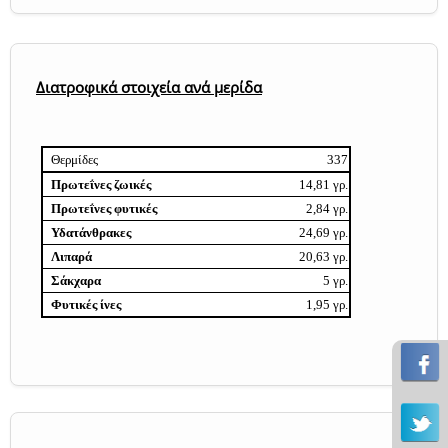
Διατροφικά στοιχεία ανά μερίδα
Θερμίδες
337
Πρωτεΐνες ζωικές
14,81 γρ.
Πρωτεΐνες φυτικές
2,84 γρ.
Υδατάνθρακες
24,69 γρ.
Λιπαρά
20,63 γρ.
Σάκχαρα
5 γρ.
Φυτικές ίνες
1,95 γρ.