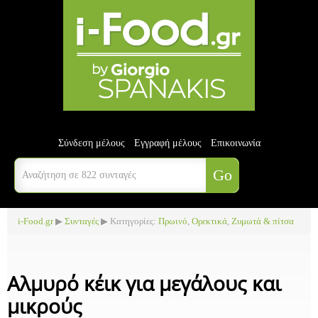
Σύνδεση μέλους
Εγγραφή μέλους
Επικοινωνία
i-Food.gr
▶
Συνταγές
▶ Κατηγορίες:
Πρωινό
,
Ορεκτικά
,
Ζυμωτά & πίτσα
Αλμυρό κέικ για μεγάλους και
μικρούς