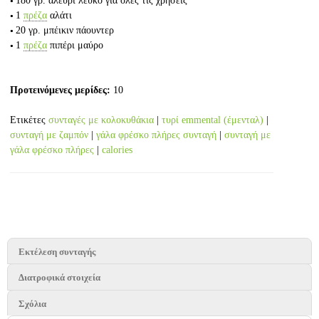
180 γρ.
αλεύρι λευκό για όλες τις χρήσεις
1
πρέζα
αλάτι
20 γρ.
μπέικιν πάουντερ
1
πρέζα
πιπέρι μαύρο
Προτεινόμενες μερίδες:
10
Ετικέτες
συνταγές με κολοκυθάκια
|
τυρί emmental (έμενταλ)
|
συνταγή με ζαμπόν
|
γάλα φρέσκο πλήρες συνταγή
|
συνταγή με
γάλα φρέσκο πλήρες
|
calories
Εκτέλεση συνταγής
Διατροφικά στοιχεία
Σχόλια