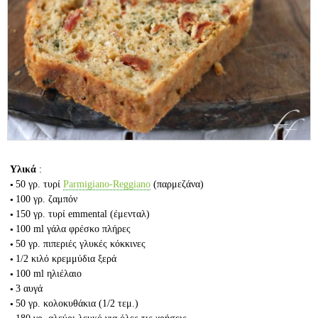
Υλικά
:
50 γρ.
τυρί
Parmigiano-Reggiano
(παρμεζάνα)
100 γρ.
ζαμπόν
150 γρ.
τυρί emmental (έμενταλ)
100 ml
γάλα φρέσκο πλήρες
50 γρ.
πιπεριές γλυκές κόκκινες
1/2 κιλό
κρεμμύδια ξερά
100 ml
ηλιέλαιο
3
αυγά
50 γρ.
κολοκυθάκια
(1/2 τεμ.)