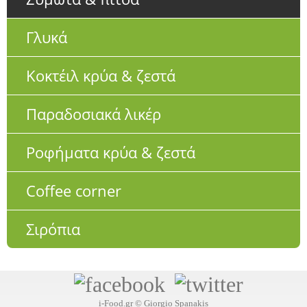
Γλυκά
Κοκτέιλ κρύα & ζεστά
Παραδοσιακά λικέρ
Ροφήματα κρύα & ζεστά
Coffee corner
Σιρόπια
i-Food.gr © Giorgio Spanakis