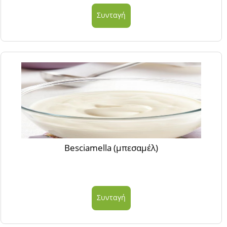
Συνταγή
Besciamella (μπεσαμέλ)
Συνταγή