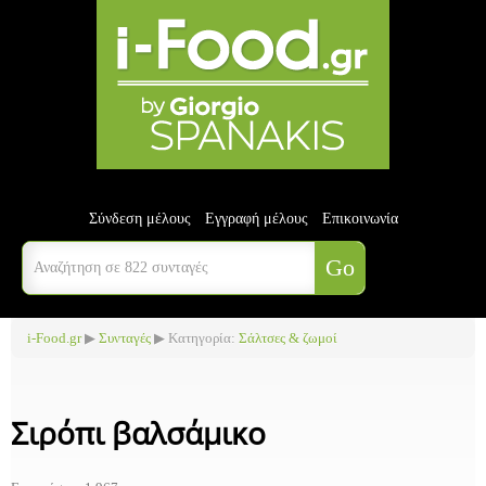
Σύνδεση μέλους
Εγγραφή μέλους
Επικοινωνία
i-Food.gr
▶
Συνταγές
▶ Κατηγορία:
Σάλτσες & ζωμοί
Σιρόπι βαλσάμικο