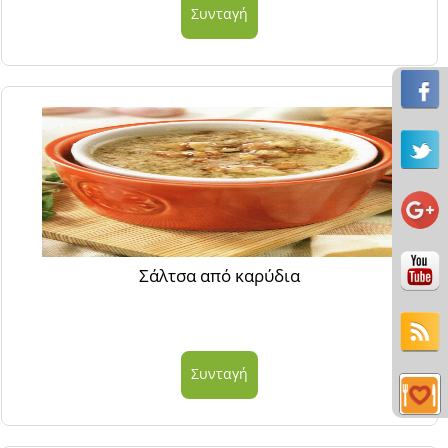
Συνταγή
Σάλτσα από καρύδια
Συνταγή