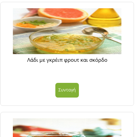
Λάδι με γκρέιπ φρουτ και σκόρδο
Συνταγή