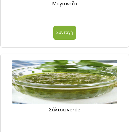
Μαγιονέζα
Συνταγή
Σάλτσα verde