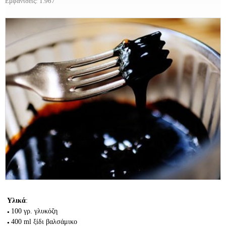
Εμφανίσεις: 1.967
Υλικά
:
100 γρ.
γλυκόζη
400 ml
ξίδι βαλσάμικο