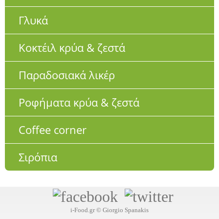
Γλυκά
Κοκτέιλ κρύα & ζεστά
Παραδοσιακά λικέρ
Ροφήματα κρύα & ζεστά
Coffee corner
Σιρόπια
i-Food.gr © Giorgio Spanakis