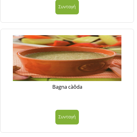
Συνταγή
Bagna càôda
Συνταγή