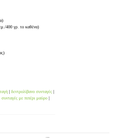
α)
εμ./400 γρ. το καθένα)
ας)
ταγή
|
δεντρολίβανο συνταγές
|
|
συνταγές με πιπέρι μαύρο
|