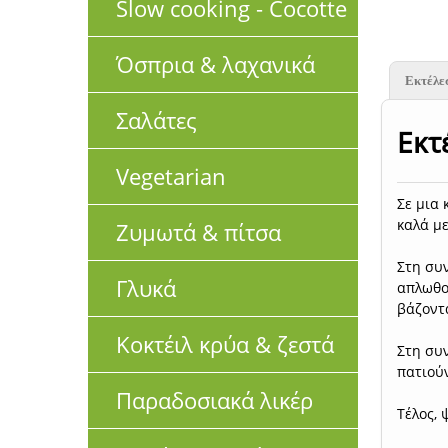
Slow cooking - Cocotte
Όσπρια & λαχανικά
Εκτέλε
Σαλάτες
Εκτ
Vegetarian
Σε μια
καλά με
Ζυμωτά & πίτσα
Στη συν
Γλυκά
απλωθού
βάζοντ
Κοκτέιλ κρύα & ζεστά
Στη συ
πατιούν
Παραδοσιακά λικέρ
Τέλος, 