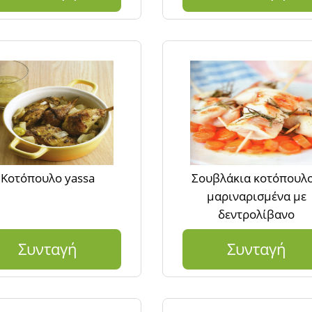
Κοτόπουλο yassa
Σουβλάκια κοτόπουλ
μαριναρισμένα με
δεντρολίβανο
Συνταγή
Συνταγή