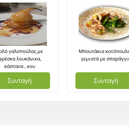
ολό γαλοπούλας με
Μπουτάκια κοτόπουλ
φρέσκα λουκάνικα,
γεμιστά με σπαράγγι
κάστανα , κου
Συνταγή
Συνταγή