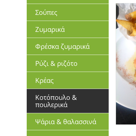
Σούπες
Ζυμαρικά
Φρέσκα ζυμαρικά
Ρύζι & ριζότο
Κρέας
Κοτόπουλο &
πουλερικά
Ψάρια & θαλασσινά