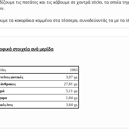
ίζουμε τις πατάτες και τις κόβουμε σε χοντρά sticks, τα οποία τ
υν.
υμε τα κοκοράκια κομμένα στα τέσσερα, συνοδεύοντάς τα με τα st
οφικά στοιχεία ανά μερίδα
ίδες
1061
εΐνες φυτικές
3,07 γρ.
τάνθρακες
27,81 γρ.
αρά
5,11 γρ.
χαρα
1,64 γρ.
κές ίνες
3,64 γρ.