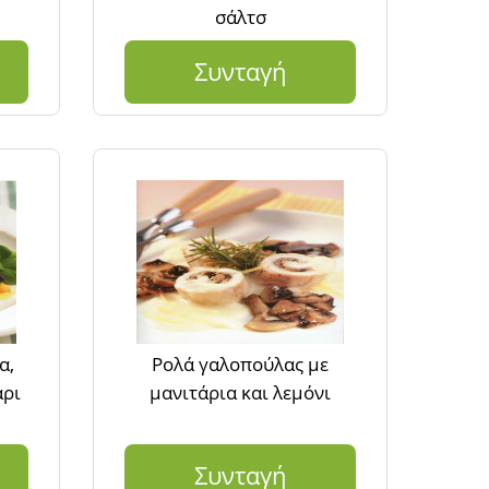
σάλτσ
Συνταγή
α,
Ρολά γαλοπούλας με
άρι
μανιτάρια και λεμόνι
Συνταγή