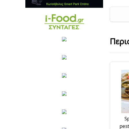
Περι
Sp
pest