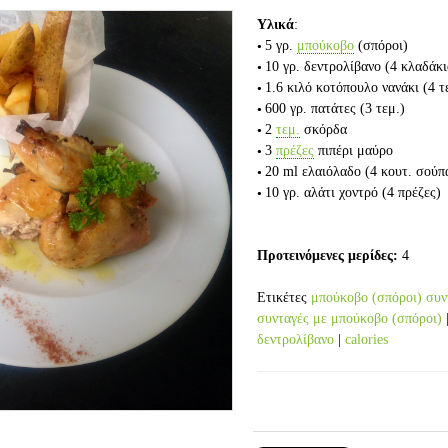
Υλικά
:
5 γρ.
μπούκοβο
(σπόροι)
10 γρ.
δεντρολίβανο
(4 κλαδάκι
1.6 κιλό
κοτόπουλο νανάκι
(4 τ
600 γρ.
πατάτες
(3 τεμ.)
2
τεμ.
σκόρδα
3
πρέζες
πιπέρι μαύρο
20 ml
ελαιόλαδο
(4 κουτ. σούπ
10 γρ.
αλάτι χοντρό
(4 πρέζες)
Προτεινόμενες μερίδες:
4
Ετικέτες
μπούκοβο (σπόροι) συν
συνταγές με μπούκοβο (σπόροι)
δεντρολίβανο
|
calories