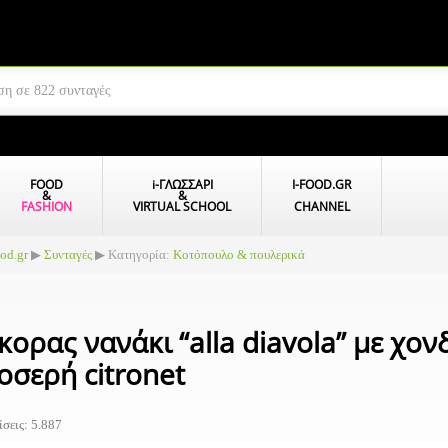
FOOD
i
-ΓΛΩΣΣΑΡΙ
I-FOOD.GR
&
&
FASHION
VIRTUAL SCHOOL
CHANNEL
ood.gr
▶
Συνταγές
▶ Κατηγορία:
Κοτόπουλο & πουλερικά
κορας νανάκι “alla diavola” με χον
οσερή citronet
σεις: 5.887