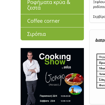
Ροφήματα κρύα &
Ξεφλουδ
ζεστά
ροδίσο
Σερβίρο
Coffee corner
Σιρόπια
Διατρ
Θερμ
Πρωτ
Υδα
Λιπ
Σάκ
Φυτι