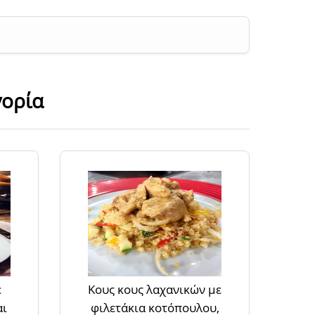
γορία
ε
Κους κους λαχανικών με
αι
φιλετάκια κοτόπουλου,