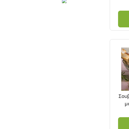
Σουβ
μ