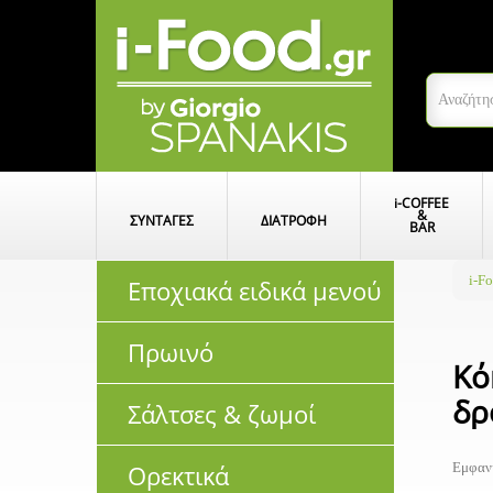
i
-COFFEE
&
ΣΥΝΤΑΓΕΣ
ΔΙΑΤΡΟΦΗ
BAR
i-F
Εποχιακά ειδικά μενού
Πρωινό
Κό
δρ
Σάλτσες & ζωμοί
Ορεκτικά
Εμφανί