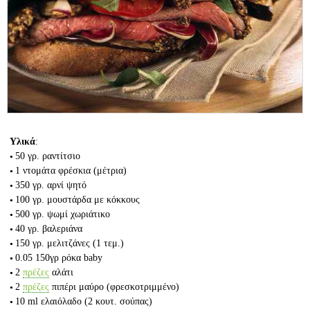
Υλικά
:
50 γρ.
ραντίτσιο
1
ντομάτα φρέσκια (μέτρια)
350 γρ.
αρνί ψητό
100 γρ.
μουστάρδα με κόκκους
500 γρ.
ψωμί χωριάτικο
40 γρ.
βαλεριάνα
150 γρ.
μελιτζάνες
(1 τεμ.)
0.05 150γρ
ρόκα baby
2
πρέζες
αλάτι
2
πρέζες
πιπέρι μαύρο
(φρεσκοτριμμένο)
10 ml
ελαιόλαδο
(2 κουτ. σούπας)