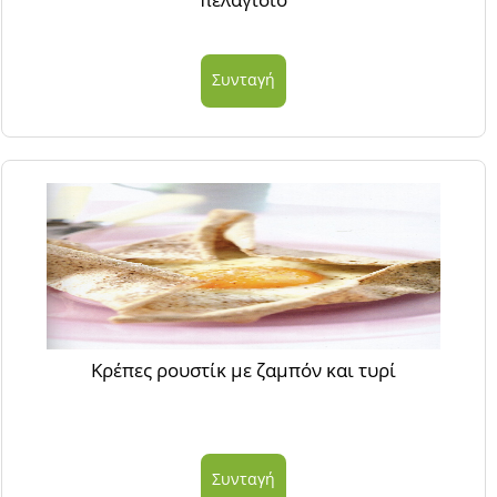
Συνταγή
Κρέπες ρουστίκ με ζαμπόν και τυρί
Συνταγή