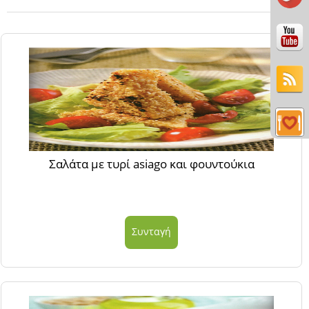
Σαλάτα με τυρί asiago και φουντούκια
Συνταγή