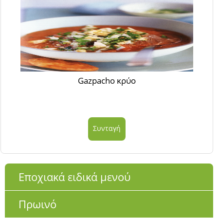
Gazpacho κρύο
Συνταγή
Εποχιακά ειδικά μενού
Πρωινό