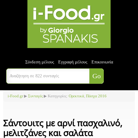
Σύνδεση μέλους
Εγγραφή μέλους
Επικοινωνία
i-Food.gr
▶
Συνταγές
▶ Κατηγορίες:
Ορεκτικά
,
Πάσχα 2016
Σάντουιτς με αρνί πασχαλινό,
μελιτζάνες και σαλάτα