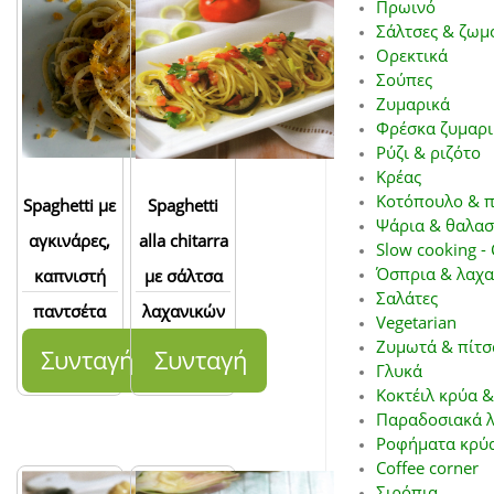
Πρωινό
Σάλτσες & ζωμ
Ορεκτικά
Σούπες
Ζυμαρικά
Φρέσκα ζυμαρι
Ρύζι & ριζότο
Κρέας
Κοτόπουλο & π
Spaghetti με
Spaghetti
Ψάρια & θαλασ
αγκινάρες,
alla chitarra
Slow cooking - 
Όσπρια & λαχα
καπνιστή
με σάλτσα
Σαλάτες
παντσέτα
λαχανικών
Vegetarian
και
Ζυμωτά & πίτσ
Συνταγή
Συνταγή
Γλυκά
πεκορινο
Κοκτέιλ κρύα &
Παραδοσιακά λ
Ροφήματα κρύα
Coffee corner
Σιρόπια