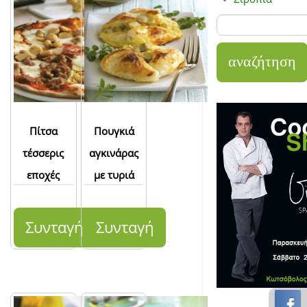
Πίτσα
Πουγκιά
τέσσερις
αγκινάρας
εποχές
με τυριά
Συνταγή
Συνταγή