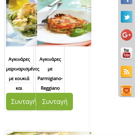
Αγκινάρες
Αγκινάρες
μαριναρισμένες
με
με κουκιά
Parmigiano-
και
Reggiano
Pecorino
Συνταγή
Συνταγή
Romano