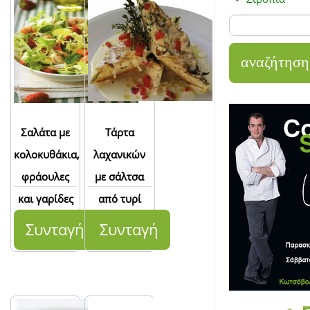
Σαλάτα με
Τάρτα
κολοκυθάκια,
λαχανικών
φράουλες
με σάλτσα
και γαρίδες
από τυρί
parmigiano-
Συνταγή
Συνταγή
reggiano