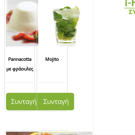
Pannacotta
Mojito
με φράουλες
Συνταγή
Συνταγή