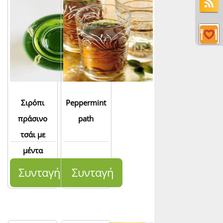
Σιρόπι
Peppermint
πράσινο
path
τσάι με
μέντα
Συνταγή
Συνταγή