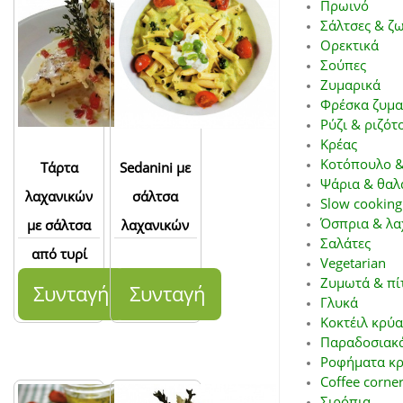
Πρωινό
Σάλτσες & ζ
Ορεκτικά
Σούπες
Ζυμαρικά
Φρέσκα ζυμα
Ρύζι & ριζότ
Κρέας
Κοτόπουλο &
Τάρτα
Sedanini με
Ψάρια & θαλ
λαχανικών
σάλτσα
Slow cooking
Όσπρια & λα
με σάλτσα
λαχανικών
Σαλάτες
από τυρί
Vegetarian
parmigiano-
Ζυμωτά & πί
Συνταγή
Συνταγή
Γλυκά
reggiano
Κοκτέιλ κρύα
Παραδοσιακά
Ροφήματα κρ
Coffee corne
Σιρόπια