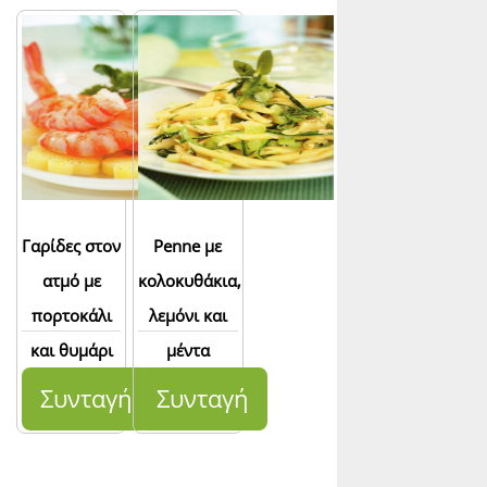
Γαρίδες στον
Penne με
ατμό με
κολοκυθάκια,
πορτοκάλι
λεμόνι και
και θυμάρι
μέντα
Συνταγή
Συνταγή