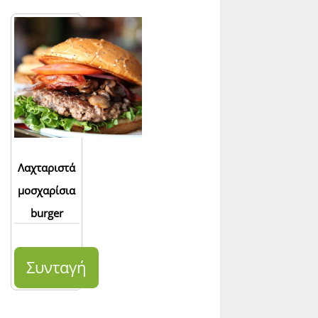
Λαχταριστά
μοσχαρίσια
burger
Συνταγή