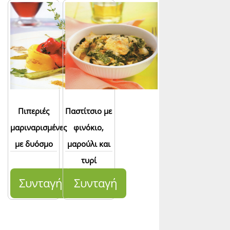
Πιπεριές
Παστίτσιο με
μαριναρισμένες
φινόκιο,
με δυόσμο
μαρούλι και
τυρί
Συνταγή
Συνταγή