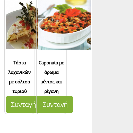
Τάρτα
Caponata με
λαχανικών
άρωμα
με σάλτσα
μέντας και
τυριού
ρίγανη
Συνταγή
Συνταγή