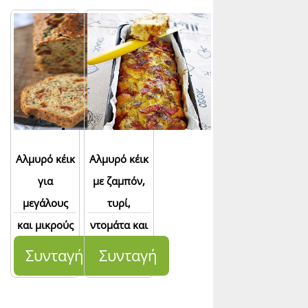
Αλμυρό κέικ
Αλμυρό κέικ
για
με ζαμπόν,
μεγάλους
τυρί,
και μικρούς
ντομάτα και
πατάτα
Συνταγή
Συνταγή