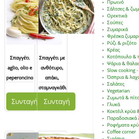
Πρωινό
Σάλτσες & ζωμ
Ορεκτικά
Σούπες
Ζυμαρικά
Φρέσκα ζυμαρ
Ρύζι & ριζότο
Κρέας
Κοτόπουλο & 
Σπαγγέτι
Σπαγγέτι με
Ψάρια & θαλα
aglio, olio e
ανθότυρο,
Slow cooking -
Όσπρια & λαχ
peperoncino
απάκι,
Σαλάτες
σταμναγκάθι
Vegetarian
και
Ζυμωτά & πίτ
Συνταγή
Συνταγή
Γλυκά
ντοματίνια
Κοκτέιλ κρύα 
Παραδοσιακά 
Ροφήματα κρύ
Coffee corner
Σιρόπια