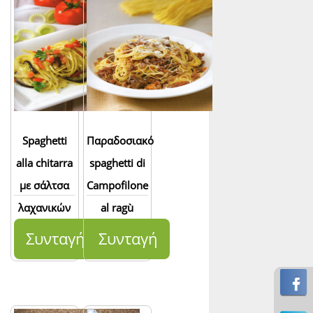
Spaghetti
Παραδοσιακό
alla chitarra
spaghetti di
με σάλτσα
Campofilone
λαχανικών
al ragù
Συνταγή
Συνταγή