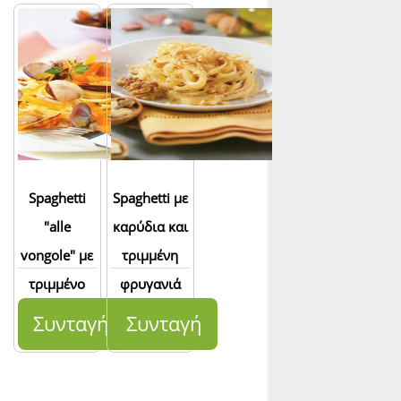
Spaghetti
Spaghetti με
"alle
καρύδια και
vongole" με
τριμμένη
τριμμένο
φρυγανιά
αυγοτάραχο
Συνταγή
Συνταγή