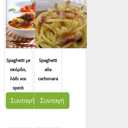
Spaghetti με
Spaghetti
σκόρδο,
alla
λάδι και
carbonara
speck
Συνταγή
Συνταγή