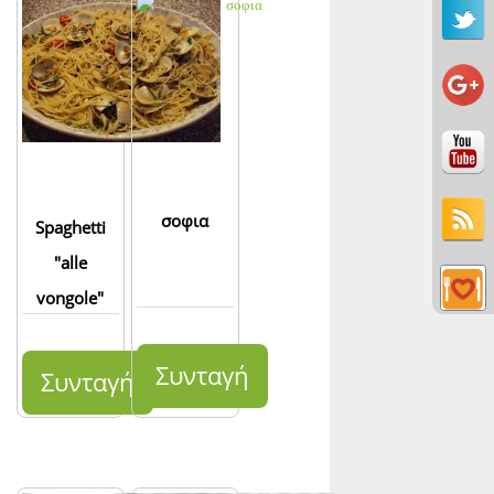
σοφια
Spaghetti
"alle
vongole"
Συνταγή
Συνταγή