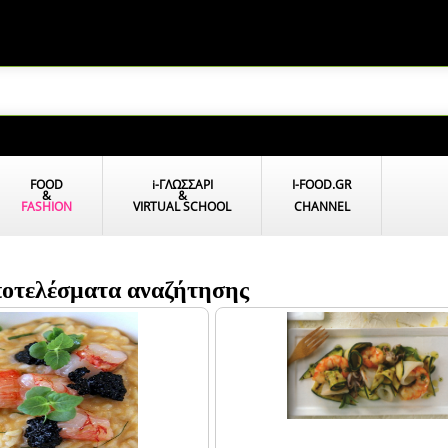
FOOD
i
-ΓΛΩΣΣΑΡΙ
I-FOOD.GR
&
&
FASHION
VIRTUAL SCHOOL
CHANNEL
Αποτελέσματα αναζήτησης