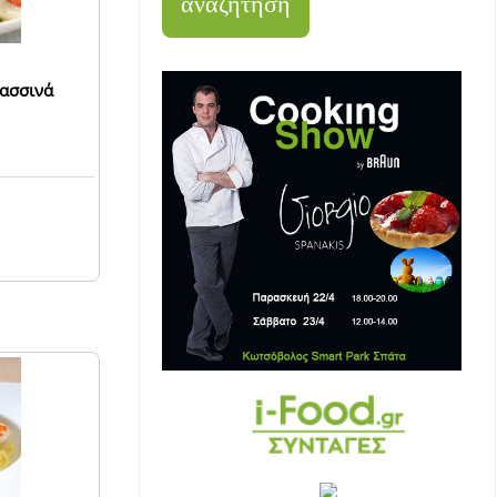
ασσινά