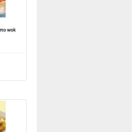
στο wok