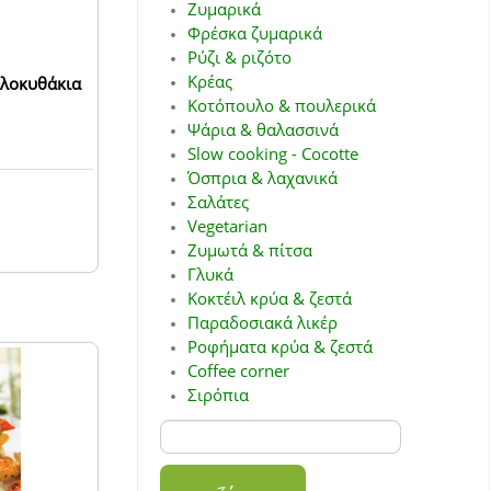
Ζυμαρικά
Φρέσκα ζυμαρικά
Ρύζι & ριζότο
Κρέας
ολοκυθάκια
Κοτόπουλο & πουλερικά
Ψάρια & θαλασσινά
Slow cooking - Cocotte
Όσπρια & λαχανικά
Σαλάτες
Vegetarian
Ζυμωτά & πίτσα
Γλυκά
Κοκτέιλ κρύα & ζεστά
Παραδοσιακά λικέρ
Ροφήματα κρύα & ζεστά
Coffee corner
Σιρόπια