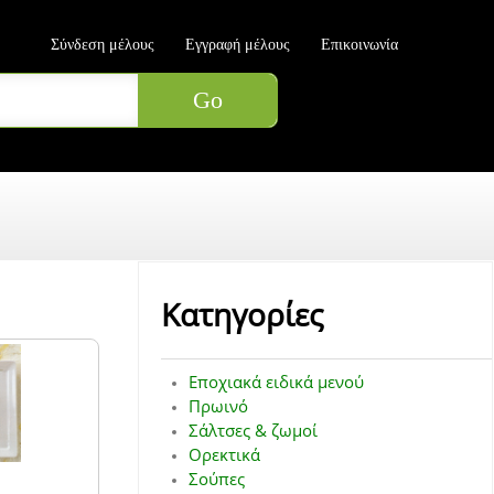
Σύνδεση μέλους
Εγγραφή μέλους
Επικοινωνία
Κατηγορίες
Εποχιακά ειδικά μενού
Πρωινό
Σάλτσες & ζωμοί
Ορεκτικά
Σούπες