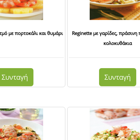
τμό με πορτοκάλι και θυμάρι
Reginette με γαρίδες, πράσινη 
κολοκυθάκια
Συνταγή
Συνταγή