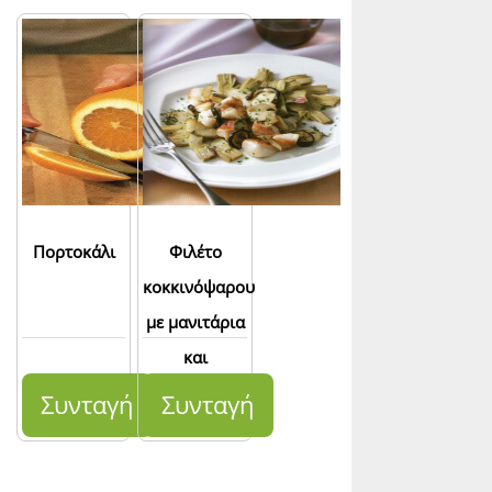
Πορτοκάλι
Φιλέτο
κοκκινόψαρου
με μανιτάρια
και
αγκινάρες
Συνταγή
Συνταγή