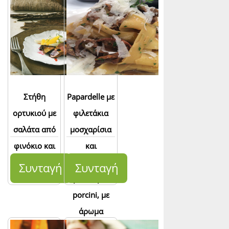
Στήθη
Papardelle με
ορτυκιού με
φιλετάκια
σαλάτα από
μοσχαρίσια
φινόκιο και
και
πορτοκάλι
αποξηραμένα
Συνταγή
Συνταγή
μανιτάρια
porcini, με
άρωμα
τρούφας