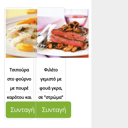
Τσιπούρα
Φιλέτο
στο φούρνο
γεμιστό με
με πουρέ
φουά γκρα,
καρότου και
σε "στρώμα"
θυμάρι
μανιταριών
Συνταγή
Συνταγή