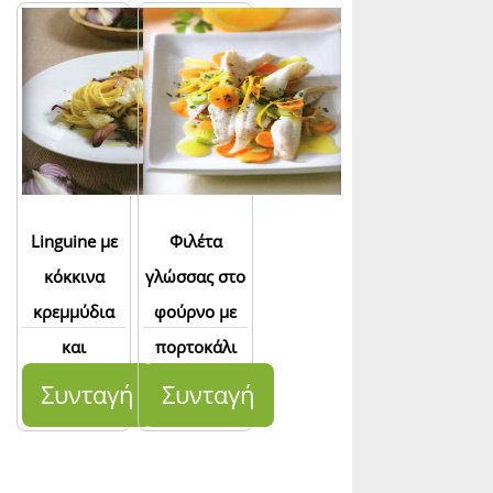
Linguine με
Φιλέτα
κόκκινα
γλώσσας στο
κρεμμύδια
φούρνο με
και
πορτοκάλι
μπακαλιάρο
Συνταγή
Συνταγή