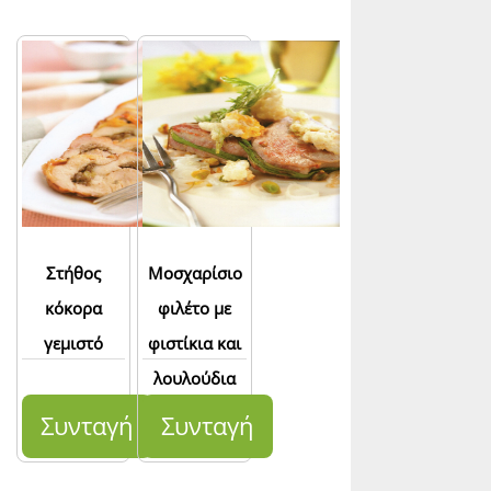
Στήθος
Μοσχαρίσιο
κόκορα
φιλέτο με
γεμιστό
φιστίκια και
λουλούδια
σε τεμπούρα
Συνταγή
Συνταγή