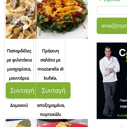
Παπαρδέλες
Πράσινη
με φιλετάκια
σαλάτα με
μοσχαρίσια,
mozzarella di
μανιτάρια
bufala,
και σάλτσα
ανάμεικτα
Συνταγή
Συνταγή
τυρί κατίκι
φρούτα
Δομοκού
αποξηραμένα,
πορτοκάλι
και