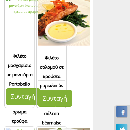
Φιλέτο
Φιλέτο
μοσχαρίσιο
σολομού σε
με μανιτάρια
κρούστα
Portobello
μυρωδικών
και τυρί
και σπανάκι
Συνταγή
Συνταγή
κρέμα με
ποσέ με
άρωμα
σάλτσα
τρούφα
béarnaise