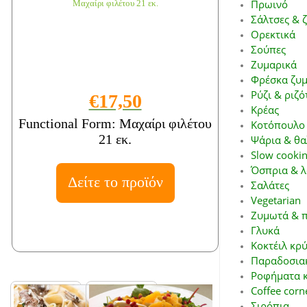
Πρωινό
Σάλτσες & 
Ορεκτικά
Σούπες
Ζυμαρικά
Φρέσκα ζυμ
Ρύζι & ριζό
€17,50
Κρέας
Functional Form: Μαχαίρι φιλέτου
Κοτόπουλο 
21 εκ.
Ψάρια & θα
Slow cookin
Όσπρια & λ
Δείτε το προϊόν
Σαλάτες
Vegetarian
Ζυμωτά & π
Γλυκά
Κοκτέιλ κρ
Παραδοσιακ
Ροφήματα κ
Coffee corn
Σιρόπια