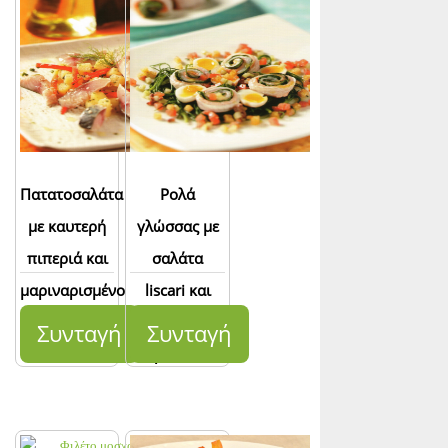
Πατατοσαλάτα
Ρολά
με καυτερή
γλώσσας με
πιπεριά και
σαλάτα
μαριναρισμένο
liscari και
σκουμπρί
αυγά
Συνταγή
Συνταγή
ορτυκιού