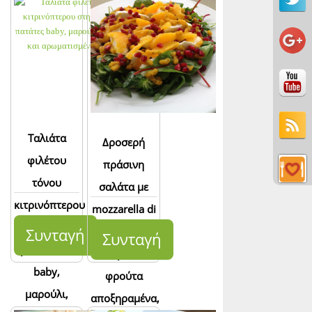
Ταλιάτα
Δροσερή
φιλέτου
πράσινη
τόνου
σαλάτα με
κιτρινόπτερου
mozzarella di
στην πλάκα
bufala,
Συνταγή
Συνταγή
με πατάτες
ανάμεικτα
baby,
φρούτα
μαρούλι,
αποξηραμένα,