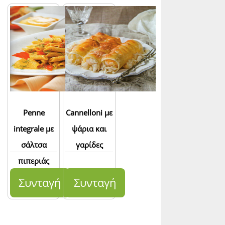
Penne
Cannelloni με
integrale με
ψάρια και
σάλτσα
γαρίδες
πιπεριάς
Συνταγή
Συνταγή