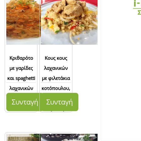
πολύχρωμη
βινεγκρέτ
Κριθαρότο
Κους κους
με γαρίδες
λαχανικών
και spaghetti
με φιλετάκια
λαχανικών
κοτόπουλου,
σάλτσα κάρυ
Συνταγή
Συνταγή
και γιαούρτι