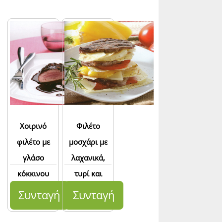
Χοιρινό
Φιλέτο
φιλέτο με
μοσχάρι με
γλάσο
λαχανικά,
κόκκινου
τυρί και
κρασιού
ψωμί guttiau
Συνταγή
Συνταγή