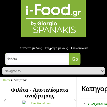
Σύνδεση μέλους
Εγγραφή μέλους
Επικοινωνία
Home
▸ Αναζήτηση
Κατηγορ
Φιλέτα - Αποτελέσματα
αναζήτησης
Εποχιακά ε