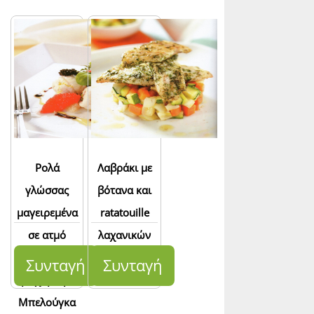
Ρολά
Λαβράκι με
γλώσσας
βότανα και
μαγειρεμένα
ratatouille
σε ατμό
λαχανικών
εσπεριδοειδών,
Συνταγή
Συνταγή
με χαβιάρι
Μπελούγκα