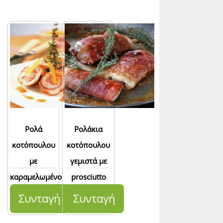
Ρολά
Ρολάκια
κοτόπουλου
κοτόπουλου
με
γεμιστά με
καραμελωμένο
prosciutto
λεμόνι
και τυρί
Συνταγή
Συνταγή