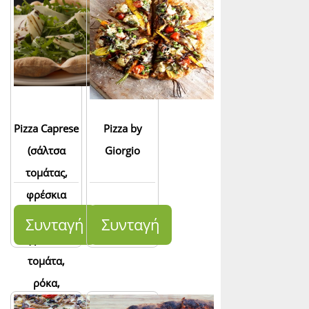
Pizza Caprese
Pizza by
(σάλτσα
Giorgio
τομάτας,
φρέσκια
mozzarella,
Συνταγή
Συνταγή
φρέσκια
τομάτα,
ρόκα,
φλούδες