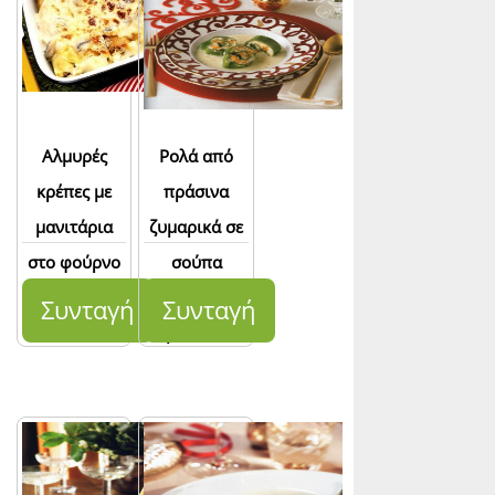
Αλμυρές
Ρολά από
κρέπες με
πράσινα
μανιτάρια
ζυμαρικά σε
στο φούρνο
σούπα
κοτόπουλου
Συνταγή
Συνταγή
βελουτέ