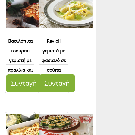
Βασιλόπιτα
Ravioli
τσουρέκι
γεμιστά με
γεμιστή με
φασιανό σε
πραλίνα και
σούπα
καρύδια
σταφυλιών
Συνταγή
Συνταγή