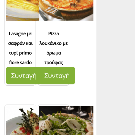
Lasagne με
Pizza
σαφράν και
λουκάνικο με
τυρί primo
άρωμα
fiore sardo
τρούφας
Συνταγή
Συνταγή