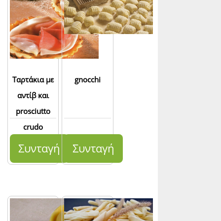
Ταρτάκια με
gnocchi
αντίβ και
prosciutto
crudo
Συνταγή
Συνταγή