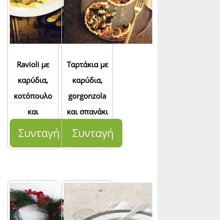
Ravioli με
Ταρτάκια με
καρύδια,
καρύδια,
κοτόπουλο
gorgonzola
και
και σπανάκι
χουρμάδες
Συνταγή
Συνταγή