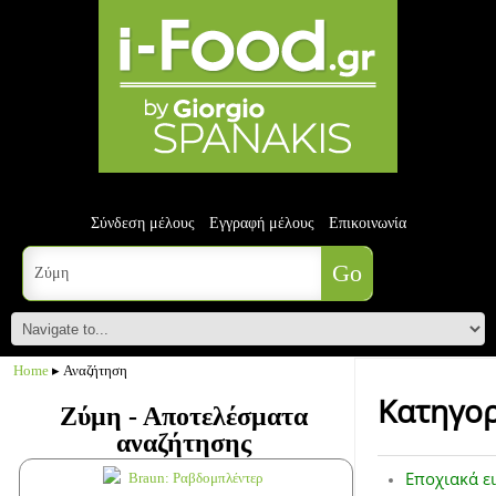
Σύνδεση μέλους
Εγγραφή μέλους
Επικοινωνία
Home
▸ Αναζήτηση
Κατηγορ
Ζύμη - Αποτελέσματα
αναζήτησης
Εποχιακά ε