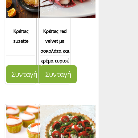
Κρέπες
Κρέπες red
suzette
velvet με
σοκολάτα και
κρέμα τυριού
Συνταγή
Συνταγή