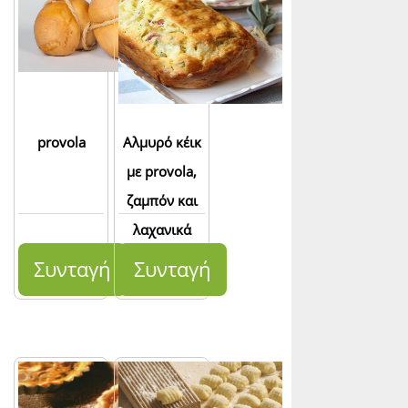
provola
Αλμυρό κέικ
με provola,
ζαμπόν και
λαχανικά
Συνταγή
Συνταγή