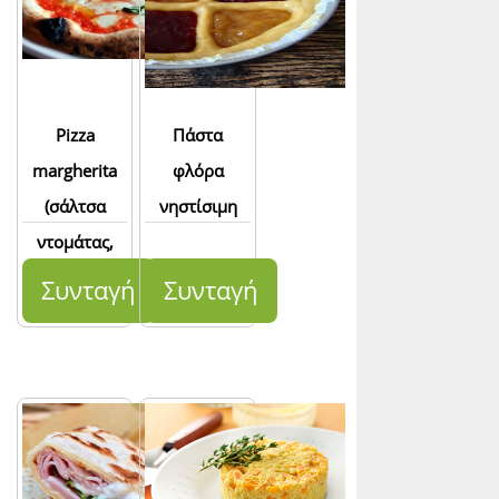
κρέμα από
βαλσάμικο)
Pizza
Πάστα
margherita
φλόρα
(σάλτσα
νηστίσιμη
ντομάτας,
mozzarella di
Συνταγή
Συνταγή
bufala)