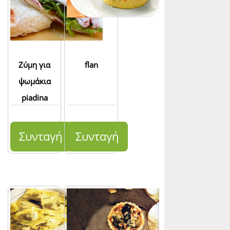
Ζύμη για
flan
ψωμάκια
piadina
Συνταγή
Συνταγή