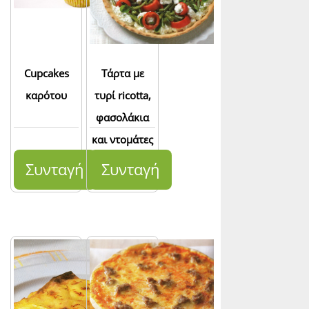
Cupcakes
Τάρτα με
καρότου
τυρί ricotta,
φασολάκια
και ντομάτες
Συνταγή
Συνταγή