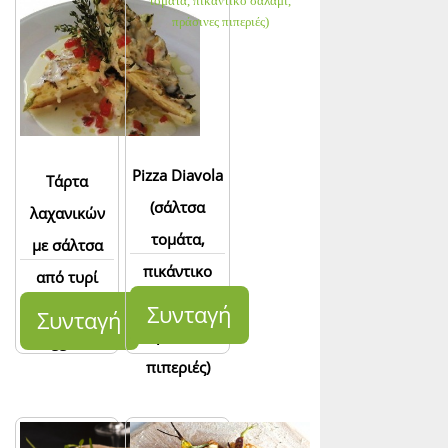
Pizza Diavola
Τάρτα
(σάλτσα
λαχανικών
τομάτα,
με σάλτσα
πικάντικο
από τυρί
σαλάμι,
parmigiano-
Συνταγή
Συνταγή
πράσινες
reggiano
πιπεριές)