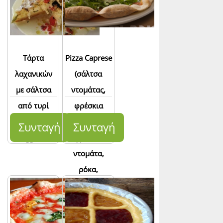
Τάρτα
Pizza Caprese
λαχανικών
(σάλτσα
με σάλτσα
ντομάτας,
από τυρί
φρέσκια
parmigiano-
mozzarella,
Συνταγή
Συνταγή
reggiano
φρέσκια
ντομάτα,
ρόκα,
φλούδες
parmigiano-
reggiano και