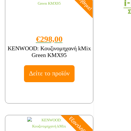
€298,00
KENWOOD: Κουζινομηχανή kMix
Green KMX95
Δείτε το προϊόν