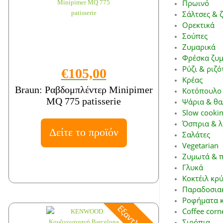
Πρωινό
Σάλτσες & 
Ορεκτικά
Σούπες
Ζυμαρικά
Φρέσκα ζυμ
Ρύζι & ριζό
€105,00
Κρέας
Braun: Ραβδομπλέντερ Minipimer
Κοτόπουλο 
MQ 775 patisserie
Ψάρια & θα
Slow cookin
Όσπρια & λ
Δείτε το προϊόν
Σαλάτες
Vegetarian
Ζυμωτά & π
Γλυκά
Κοκτέιλ κρ
Παραδοσιακ
Ροφήματα κ
Coffee corn
Σιρόπια