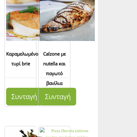
Καραμελωμένο
Calzone με
τυρί brie
nutella και
παγωτό
βανίλια
Συνταγή
Συνταγή